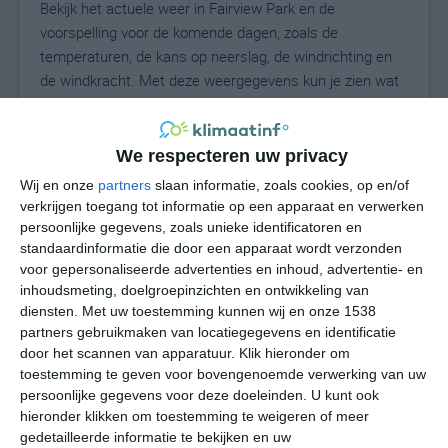
Bekijk het actuele weer in Fairview Park en de
voorspelling voor de komende dagen, zoals de
temperaturen, de kans op neerslag, de windrichting en
de windkracht. Met deze weergegevens kun je zien wat
voor weer je kunt verwachten in Fairview Park. Op basis
van de klimaatstatistieken beschrijven we het weer per
maand in Fairview Park. Dit is geen
We respecteren uw privacy
langetermijnverwachting, maar geeft het gemiddelde
Wij en onze
partners
slaan informatie, zoals cookies, op en/of
weerbeeld voor alle maanden van het jaar. Wil je de
verkrijgen toegang tot informatie op een apparaat en verwerken
uitgebreide weersverwachting voor Fairview Park zien?
persoonlijke gegevens, zoals unieke identificatoren en
Op de pagina met extra weerinformatie tonen we de
standaardinformatie die door een apparaat wordt verzonden
voor gepersonaliseerde advertenties en inhoud, advertentie- en
kans op sneeuw, de gevoelstemperatuur, de
inhoudsmeting, doelgroepinzichten en ontwikkeling van
zichtbaarheid, de UV-kracht, de luchtdruk en meer goede
diensten.
Met uw toestemming kunnen wij en onze 1538
weerinfo.
partners gebruikmaken van locatiegegevens en identificatie
door het scannen van apparatuur. Klik hieronder om
toestemming te geven voor bovengenoemde verwerking van uw
persoonlijke gegevens voor deze doeleinden. U kunt ook
24
N
°C
hieronder klikken om toestemming te weigeren of meer
L
gedetailleerde informatie te bekijken en uw