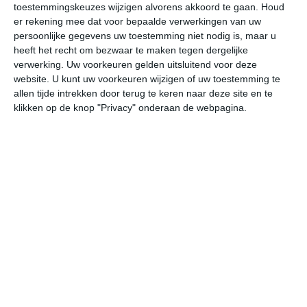
toestemmingskeuzes wijzigen alvorens akkoord te gaan.
Houd
W
er rekening mee dat voor bepaalde verwerkingen van uw
persoonlijke gegevens uw toestemming niet nodig is, maar u
vr
za
zo
ma
di
heeft het recht om bezwaar te maken tegen dergelijke
verwerking. Uw voorkeuren gelden uitsluitend voor deze
website. U kunt uw voorkeuren wijzigen of uw toestemming te
allen tijde intrekken door terug te keren naar deze site en te
28°
20°
29°
20°
30°
19°
31°
21°
30°
22°
klikken op de knop "Privacy" onderaan de webpagina.
21°C
21°C
21°C
24°C
27°C
28
02:00
05:00
08:00
11:00
14:00
17
02:00
05:00
08:00
11:00
14:00
17
ZZO 1
ZZO 1
ZZO 1
Z 2
Z 3
ZZ