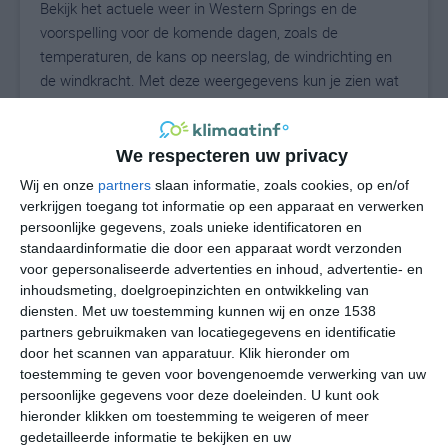
Bekijk het actuele weer in Western Springs en de
voorspelling voor de komende dagen, zoals de
temperaturen, de kans op neerslag, de windrichting en
de windkracht. Met deze weergegevens kun je zien wat
voor weer je kunt verwachten in Western Springs. Op
basis van de klimaatstatistieken beschrijven we het
weer per maand in Western Springs. Dit is geen
We respecteren uw privacy
langetermijnverwachting, maar geeft het gemiddelde
Wij en onze
partners
slaan informatie, zoals cookies, op en/of
weerbeeld voor alle maanden van het jaar. Wil je de
verkrijgen toegang tot informatie op een apparaat en verwerken
uitgebreide weersverwachting voor Western Springs
persoonlijke gegevens, zoals unieke identificatoren en
zien? Op de pagina met extra weerinformatie tonen we
standaardinformatie die door een apparaat wordt verzonden
voor gepersonaliseerde advertenties en inhoud, advertentie- en
de kans op sneeuw, de gevoelstemperatuur, de
inhoudsmeting, doelgroepinzichten en ontwikkeling van
zichtbaarheid, de UV-kracht, de luchtdruk en meer goede
diensten.
Met uw toestemming kunnen wij en onze 1538
weerinfo.
partners gebruikmaken van locatiegegevens en identificatie
door het scannen van apparatuur. Klik hieronder om
toestemming te geven voor bovengenoemde verwerking van uw
persoonlijke gegevens voor deze doeleinden. U kunt ook
24
N
°C
hieronder klikken om toestemming te weigeren of meer
L
gedetailleerde informatie te bekijken en uw