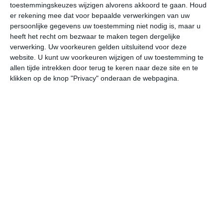
toestemmingskeuzes wijzigen alvorens akkoord te gaan.
Houd
W
er rekening mee dat voor bepaalde verwerkingen van uw
persoonlijke gegevens uw toestemming niet nodig is, maar u
undefined
ma
di
wo
do
heeft het recht om bezwaar te maken tegen dergelijke
verwerking. Uw voorkeuren gelden uitsluitend voor deze
website. U kunt uw voorkeuren wijzigen of uw toestemming te
allen tijde intrekken door terug te keren naar deze site en te
29°
18°
28°
21°
28°
21°
28°
21°
25°
19°
klikken op de knop "Privacy" onderaan de webpagina.
20°C
19°C
24°C
27°C
28°C
27
03:00
06:00
09:00
12:00
15:00
18
03:00
06:00
09:00
12:00
15:00
18
ZZW 1
Z 2
Z 2
ZZW 3
ZZW 3
Z