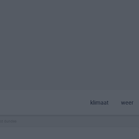
klimaat
weer
st dundee