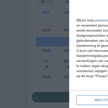
28°
19°
28°
19°
28°
18°
20°C
20°C
21°C
Wij en onze
partners
en verwerken persoon
02:00
05:00
08:00
wordt verzonden voo
doelgroepinzichten e
gebruikmaken van loc
toestemming te gev
02:00
05:00
08:00
U kunt ook hieronder
toestemmingskeuzes 
verwerkingen van uw
Z 1
ZZW 0
ZZW 1
te maken tegen derge
voorkeuren wijzigen 
op de knop "Privacy
02:00
05:00
08:00
bekijk de uitgebre
MEER OPT