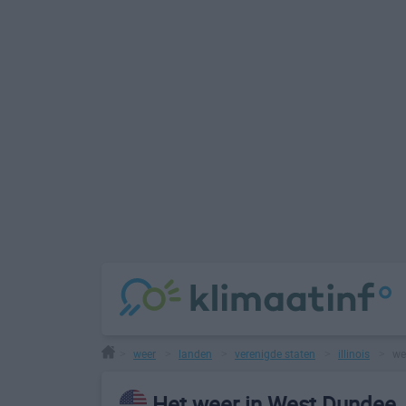
weer
landen
verenigde staten
illinois
we
>
>
>
>
>
Het weer in West Dundee