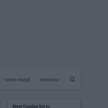
beste reistijd
informatie
West Dundee ligt in: