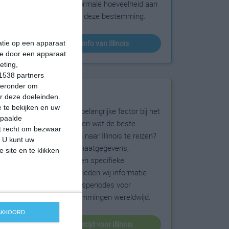
sneeuw en de normale hoeveelheid aan
zonneschijn voor deze bestemming.
klimaatinfo van Illinois
matie op een apparaat
ie door een apparaat
eting,
1538 partners
hieronder om
Beste reistijd
r deze doeleinden.
 te bekijken en uw
Het weer is een belangrijke factor bij het
epaalde
reizen. Wil je weten wat de beste
et recht om bezwaar
maanden zijn om naar Illinois te reizen?
. U kunt uw
Op basis van klimaatgegevens,
 site en te klikken
weersextremen en specifieke
weerinformatie bieden wij informatie
over de beste reisperiodes voor
duizenden bestemmingen wereldwijd.
 AKKOORD
beste reistijd voor Illinois