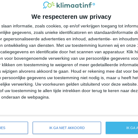
29°
19°
27°
19°
25°
17°
23°
15°
We respecteren uw privacy
24°C
27°C
28°C
25°C
22°C
slaan informatie, zoals cookies, op en/of verkrijgen toegang tot infor
lijke gegevens, zoals unieke identificatoren en standaardinformatie d
11:00
14:00
17:00
20:00
23:00
r gepersonaliseerde advertenties en inhoud, advertentie- en inhoudsm
n ontwikkeling van diensten.
Met uw toestemming kunnen wij en onze 
atiegegevens en identificatie door het scannen van apparatuur. Klik 
en voor bovengenoemde verwerking van uw persoonlijke gegevens voo
11:00
14:00
17:00
20:00
23:00
 klikken om toestemming te weigeren of meer gedetailleerde informatie
wijzigen alvorens akkoord te gaan.
Houd er rekening mee dat voor b
 persoonlijke gegevens uw toestemming niet nodig is, maar u heeft h
ZZW 1
ZZW 2
ZW 2
ZW 2
ZW 2
lijke verwerking. Uw voorkeuren gelden uitsluitend voor deze website
of uw toestemming te allen tijde intrekken door terug te keren naar deze
" onderaan de webpagina.
11:00
14:00
17:00
20:00
23:00
ide weersverwachting voor West Dundee
IES
IK GA NIET AKKOORD
IK GA