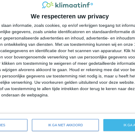
28°
18°
29°
20°
26°
18°
25°
16°
We respecteren uw privacy
25°C
25°C
22°C
20°C
20°C
slaan informatie, zoals cookies, op en/of verkrijgen toegang tot infor
lijke gegevens, zoals unieke identificatoren en standaardinformatie d
15:00
18:00
21:00
00:00
03:00
r gepersonaliseerde advertenties en inhoud, advertentie- en inhoudsm
n ontwikkeling van diensten.
Met uw toestemming kunnen wij en onze 
atiegegevens en identificatie door het scannen van apparatuur. Klik 
en voor bovengenoemde verwerking van uw persoonlijke gegevens voo
15:00
18:00
21:00
00:00
03:00
 klikken om toestemming te weigeren of meer gedetailleerde informatie
wijzigen alvorens akkoord te gaan.
Houd er rekening mee dat voor b
 persoonlijke gegevens uw toestemming niet nodig is, maar u heeft h
ZW 1
Z 1
Z 1
Z 1
Z 1
lijke verwerking. Uw voorkeuren gelden uitsluitend voor deze website
of uw toestemming te allen tijde intrekken door terug te keren naar deze
" onderaan de webpagina.
15:00
18:00
21:00
00:00
03:00
reide weersverwachting voor Watseka
IES
IK GA NIET AKKOORD
IK GA