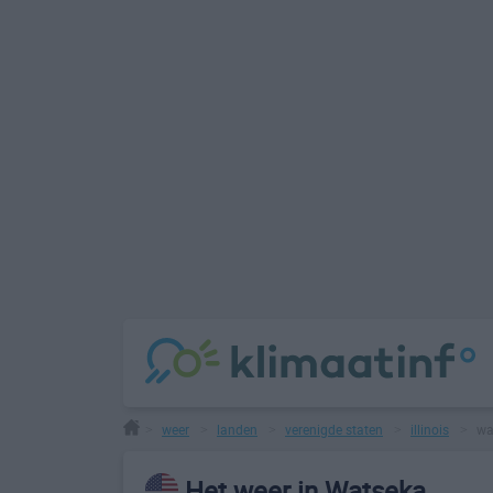
weer
landen
verenigde staten
illinois
wa
>
>
>
>
>
Het weer in Watseka