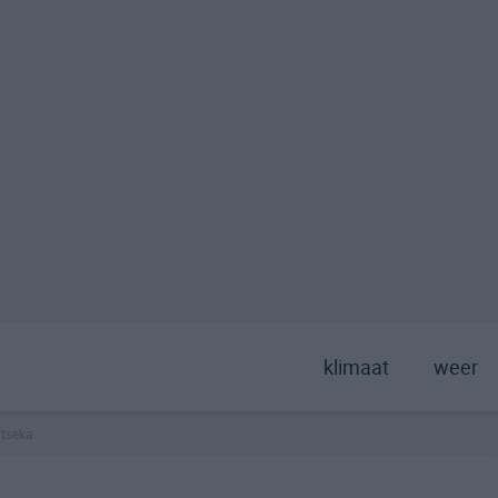
klimaat
weer
tseka