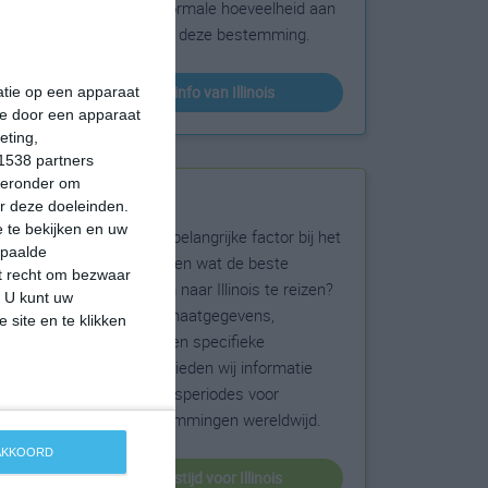
sneeuw en de normale hoeveelheid aan
zonneschijn voor deze bestemming.
klimaatinfo van Illinois
matie op een apparaat
ie door een apparaat
eting,
1538 partners
hieronder om
Beste reistijd
r deze doeleinden.
 te bekijken en uw
Het weer is een belangrijke factor bij het
epaalde
reizen. Wil je weten wat de beste
et recht om bezwaar
maanden zijn om naar Illinois te reizen?
. U kunt uw
Op basis van klimaatgegevens,
 site en te klikken
weersextremen en specifieke
weerinformatie bieden wij informatie
over de beste reisperiodes voor
duizenden bestemmingen wereldwijd.
 AKKOORD
beste reistijd voor Illinois