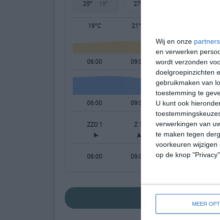
25°
19°
27°
19°
28°
19°
19°C
21°C
23°C
Wij en onze
partners
en verwerken persoon
06:00
09:00
12:00
wordt verzonden voo
doelgroepinzichten e
gebruikmaken van loc
toestemming te gev
06:00
09:00
12:00
U kunt ook hieronder
toestemmingskeuzes 
verwerkingen van uw
ZZO 1
Z 1
ZW 1
te maken tegen derge
voorkeuren wijzigen 
op de knop "Privacy
06:00
09:00
12:00
bekijk de uitgeb
MEER OPT