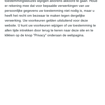
toestemmingskeuzes wijzigen alvorens akkoord te gaan.
Houd
er rekening mee dat voor bepaalde verwerkingen van uw
persoonlijke gegevens uw toestemming niet nodig is, maar u
za
zo
ma
di
wo
heeft het recht om bezwaar te maken tegen dergelijke
verwerking. Uw voorkeuren gelden uitsluitend voor deze
website. U kunt uw voorkeuren wijzigen of uw toestemming te
27°
18°
29°
16°
29°
20°
28°
20°
27°
19°
allen tijde intrekken door terug te keren naar deze site en te
klikken op de knop "Privacy" onderaan de webpagina.
26°C
26°C
23°C
19°C
17°C
17
14:00
17:00
20:00
23:00
02:00
05
14:00
17:00
20:00
23:00
02:00
05
WNW 2
WNW 2
W 1
WZW 0
Z 1
ZZ
14:00
17:00
20:00
23:00
02:00
05