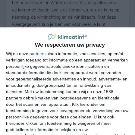
het actuele weer in Waterman en de voorspelling voor
de komende dagen, zoals de temperaturen, de kans op
neerslag, de windrichting en de windkracht. Met deze
weergegevens kun je zien wat voor weer je kunt
verwachten in Waterman. Op basis van de
klimaatstatistieken beschrijven we het weer per maand
We respecteren uw privacy
in Waterman. Dit is geen langetermijnverwachting, maar
geeft het gemiddelde weerbeeld voor alle maanden van
Wij en onze
partners
slaan informatie, zoals cookies, op en/of
het jaar. Wil je de uitgebreide weersverwachting voor
verkrijgen toegang tot informatie op een apparaat en verwerken
persoonlijke gegevens, zoals unieke identificatoren en
Waterman zien? Op de pagina met extra weerinformatie
standaardinformatie die door een apparaat wordt verzonden
tonen we de kans op sneeuw, de gevoelstemperatuur,
voor gepersonaliseerde advertenties en inhoud, advertentie- en
de zichtbaarheid, de UV-kracht, de luchtdruk en meer
inhoudsmeting, doelgroepinzichten en ontwikkeling van
goede weerinfo.
diensten.
Met uw toestemming kunnen wij en onze 1538
partners gebruikmaken van locatiegegevens en identificatie
door het scannen van apparatuur. Klik hieronder om
toestemming te geven voor bovengenoemde verwerking van uw
23
N
°C
persoonlijke gegevens voor deze doeleinden. U kunt ook
hieronder klikken om toestemming te weigeren of meer
L
gedetailleerde informatie te bekijken en uw
W