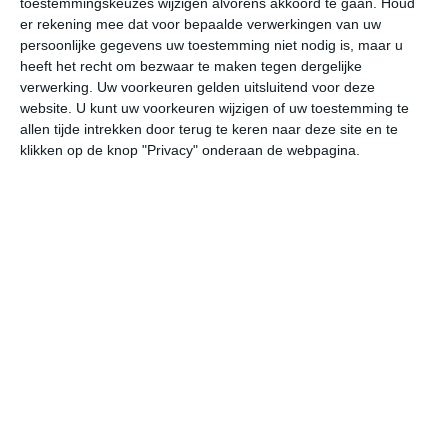
toestemmingskeuzes wijzigen alvorens akkoord te gaan.
Houd
er rekening mee dat voor bepaalde verwerkingen van uw
persoonlijke gegevens uw toestemming niet nodig is, maar u
vr
za
zo
ma
di
heeft het recht om bezwaar te maken tegen dergelijke
verwerking. Uw voorkeuren gelden uitsluitend voor deze
website. U kunt uw voorkeuren wijzigen of uw toestemming te
29°
19°
29°
20°
31°
18°
31°
21°
29°
21°
allen tijde intrekken door terug te keren naar deze site en te
klikken op de knop "Privacy" onderaan de webpagina.
18°C
24°C
26°C
28°C
27°C
23
07:00
10:00
13:00
16:00
19:00
22
07:00
10:00
13:00
16:00
19:00
22
Z 1
Z 1
ZZW 1
ZW 2
ZW 1
WZ
07:00
10:00
13:00
16:00
19:00
22