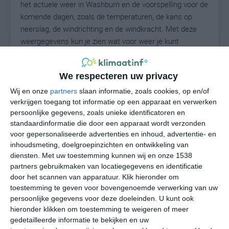
het actuele weer in Washburn en de voorspelling voor de
komende dagen, zoals de temperaturen, de kans op
neerslag, de windrichting en de windkracht. Met deze
weergegevens kun je zien wat voor weer je kunt
verwachten in Washburn. Op basis van de
klimaatstatistieken beschrijven we het weer per maand
We respecteren uw privacy
in Washburn. Dit is geen langetermijnverwachting, maar
geeft het gemiddelde weerbeeld voor alle maanden van
Wij en onze
partners
slaan informatie, zoals cookies, op en/of
het jaar. Wil je de uitgebreide weersverwachting voor
verkrijgen toegang tot informatie op een apparaat en verwerken
persoonlijke gegevens, zoals unieke identificatoren en
Washburn zien? Op de pagina met extra weerinformatie
standaardinformatie die door een apparaat wordt verzonden
tonen we de kans op sneeuw, de gevoelstemperatuur,
voor gepersonaliseerde advertenties en inhoud, advertentie- en
de zichtbaarheid, de UV-kracht, de luchtdruk en meer
inhoudsmeting, doelgroepinzichten en ontwikkeling van
goede weerinfo.
diensten.
Met uw toestemming kunnen wij en onze 1538
partners gebruikmaken van locatiegegevens en identificatie
door het scannen van apparatuur. Klik hieronder om
toestemming te geven voor bovengenoemde verwerking van uw
23
N
°C
persoonlijke gegevens voor deze doeleinden. U kunt ook
hieronder klikken om toestemming te weigeren of meer
L
gedetailleerde informatie te bekijken en uw
W