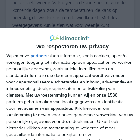
het actuele weer in Valmeyer en de voorspelling voor de
komende dagen, zoals de temperaturen, de kans op
neerslag, de windrichting en de windkracht. Met deze
weergegevens kun je zien wat voor weer je kunt
verwachten in Valmeyer. Op basis van de
klimaatstatistieken beschrijven we het weer per maand
We respecteren uw privacy
in Valmeyer. Dit is geen langetermijnverwachting, maar
geeft het gemiddelde weerbeeld voor alle maanden van
Wij en onze
partners
slaan informatie, zoals cookies, op en/of
het jaar. Wil je de uitgebreide weersverwachting voor
verkrijgen toegang tot informatie op een apparaat en verwerken
persoonlijke gegevens, zoals unieke identificatoren en
Valmeyer zien? Op de pagina met extra weerinformatie
standaardinformatie die door een apparaat wordt verzonden
tonen we de kans op sneeuw, de gevoelstemperatuur,
voor gepersonaliseerde advertenties en inhoud, advertentie- en
de zichtbaarheid, de UV-kracht, de luchtdruk en meer
inhoudsmeting, doelgroepinzichten en ontwikkeling van
goede weerinfo.
diensten.
Met uw toestemming kunnen wij en onze 1538
partners gebruikmaken van locatiegegevens en identificatie
door het scannen van apparatuur. Klik hieronder om
toestemming te geven voor bovengenoemde verwerking van uw
29
N
°C
persoonlijke gegevens voor deze doeleinden. U kunt ook
hieronder klikken om toestemming te weigeren of meer
L
gedetailleerde informatie te bekijken en uw
W