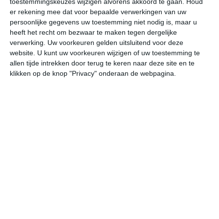
toestemmingskeuzes wijzigen alvorens akkoord te gaan.
Houd
er rekening mee dat voor bepaalde verwerkingen van uw
persoonlijke gegevens uw toestemming niet nodig is, maar u
ma
di
wo
do
vr
heeft het recht om bezwaar te maken tegen dergelijke
verwerking. Uw voorkeuren gelden uitsluitend voor deze
website. U kunt uw voorkeuren wijzigen of uw toestemming te
35°
23°
36°
25°
35°
24°
33°
23°
34°
21°
allen tijde intrekken door terug te keren naar deze site en te
klikken op de knop "Privacy" onderaan de webpagina.
24°C
29°C
32°C
35°C
32°C
28
07:00
10:00
13:00
16:00
19:00
22
07:00
10:00
13:00
16:00
19:00
22
ZZW 2
ZW 2
ZZW 2
ZZW 2
Z 2
Z
07:00
10:00
13:00
16:00
19:00
22