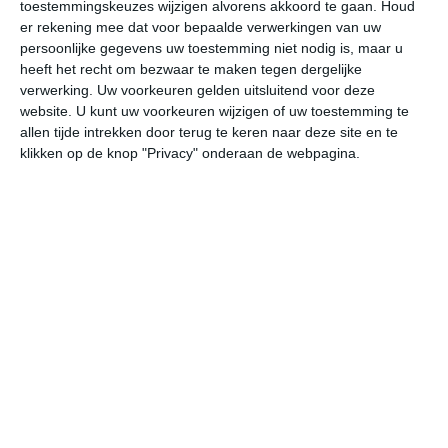
toestemmingskeuzes wijzigen alvorens akkoord te gaan.
Houd
er rekening mee dat voor bepaalde verwerkingen van uw
undefined
ma
di
wo
do
persoonlijke gegevens uw toestemming niet nodig is, maar u
heeft het recht om bezwaar te maken tegen dergelijke
verwerking. Uw voorkeuren gelden uitsluitend voor deze
website. U kunt uw voorkeuren wijzigen of uw toestemming te
34°
22°
35°
24°
35°
25°
33°
24°
29°
22°
allen tijde intrekken door terug te keren naar deze site en te
klikken op de knop "Privacy" onderaan de webpagina.
23°C
23°C
29°C
31°C
33°C
31
04:00
07:00
10:00
13:00
16:00
19
04:00
07:00
10:00
13:00
16:00
19
Z 2
Z 2
Z 3
Z 3
Z 4
Z
04:00
07:00
10:00
13:00
16:00
19