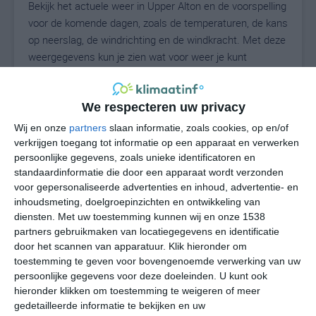
Bekijk het actuele weer in Upper Alton en de voorspelling
voor de komende dagen, zoals de temperaturen, de kans
op neerslag, de windrichting en de windkracht. Met deze
weergegevens kun je zien wat voor weer je kunt
verwachten in Upper Alton. Op basis van de
klimaatstatistieken beschrijven we het weer per maand
in Upper Alton. Dit is geen langetermijnverwachting,
We respecteren uw privacy
maar geeft het gemiddelde weerbeeld voor alle
Wij en onze
partners
slaan informatie, zoals cookies, op en/of
maanden van het jaar. Wil je de uitgebreide
verkrijgen toegang tot informatie op een apparaat en verwerken
weersverwachting voor Upper Alton zien? Op de pagina
persoonlijke gegevens, zoals unieke identificatoren en
standaardinformatie die door een apparaat wordt verzonden
met extra weerinformatie tonen we de kans op sneeuw,
voor gepersonaliseerde advertenties en inhoud, advertentie- en
de gevoelstemperatuur, de zichtbaarheid, de UV-kracht,
inhoudsmeting, doelgroepinzichten en ontwikkeling van
de luchtdruk en meer goede weerinfo.
diensten.
Met uw toestemming kunnen wij en onze 1538
partners gebruikmaken van locatiegegevens en identificatie
door het scannen van apparatuur. Klik hieronder om
toestemming te geven voor bovengenoemde verwerking van uw
28
N
°C
persoonlijke gegevens voor deze doeleinden. U kunt ook
L
hieronder klikken om toestemming te weigeren of meer
gedetailleerde informatie te bekijken en uw
W