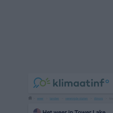
weer
landen
verenigde staten
illinois
to
>
>
>
>
>
Het weer in Tower Lake