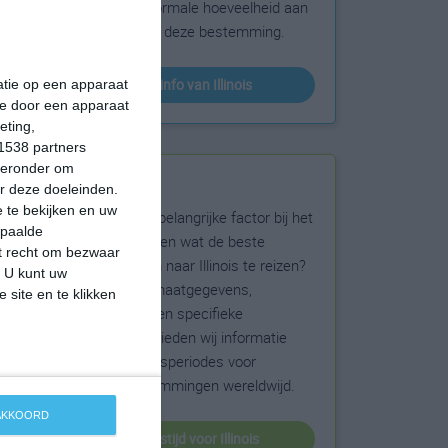
sneeuw en de normale hoeveelheid aan
zonneschijn voor deze bestemming.
klimaatinfo van Illinois
matie op een apparaat
ie door een apparaat
eting,
1538 partners
hieronder om
Beste reistijd
r deze doeleinden.
 te bekijken en uw
Het weer is een belangrijke factor bij het
epaalde
reizen. Wil je weten wat de beste
et recht om bezwaar
maanden zijn om naar Illinois te reizen?
. U kunt uw
Op basis van klimaatgegevens,
 site en te klikken
weersextremen en specifieke
weerinformatie bieden wij informatie
over de beste reisperiodes voor
duizenden bestemmingen wereldwijd.
 AKKOORD
beste reistijd voor Illinois