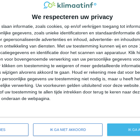
27°
19°
28°
17°
27°
18°
26°
17°
We respecteren uw privacy
21°C
23°C
24°C
24°C
20°C
slaan informatie, zoals cookies, op en/of verkrijgen toegang tot infor
lijke gegevens, zoals unieke identificatoren en standaardinformatie d
09:00
12:00
15:00
18:00
21:00
r gepersonaliseerde advertenties en inhoud, advertentie- en inhoudsm
n ontwikkeling van diensten.
Met uw toestemming kunnen wij en onze 
atiegegevens en identificatie door het scannen van apparatuur. Klik 
en voor bovengenoemde verwerking van uw persoonlijke gegevens voo
09:00
12:00
15:00
18:00
21:00
 klikken om toestemming te weigeren of meer gedetailleerde informatie
wijzigen alvorens akkoord te gaan.
Houd er rekening mee dat voor b
 persoonlijke gegevens uw toestemming niet nodig is, maar u heeft h
NO 1
WNW 1
OZO 1
OZO 1
OZO 1
lijke verwerking. Uw voorkeuren gelden uitsluitend voor deze website
of uw toestemming te allen tijde intrekken door terug te keren naar deze
" onderaan de webpagina.
09:00
12:00
15:00
18:00
21:00
ide weersverwachting voor Tower Lake
IES
IK GA NIET AKKOORD
IK GA