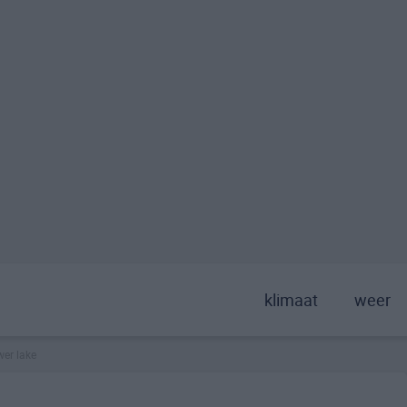
klimaat
weer
wer lake