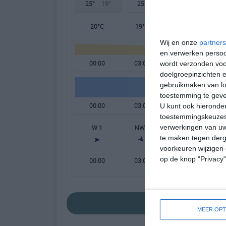
25°
19°
25°
18°
27°
16°
20°C
19°C
19°C
Wij en onze
partners
en verwerken persoon
00:00
03:00
06:00
wordt verzonden voo
doelgroepinzichten e
gebruikmaken van loc
toestemming te gev
00:00
03:00
06:00
U kunt ook hieronder
toestemmingskeuzes 
verwerkingen van uw
W 1
NW 1
NNW 1
te maken tegen derge
voorkeuren wijzigen 
op de knop "Privacy
00:00
03:00
06:00
bekijk de uitgebre
MEER OPT