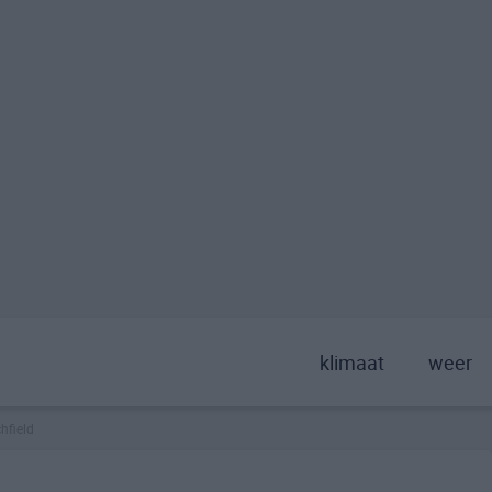
klimaat
weer
chfield