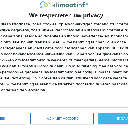
33°
22°
32°
22°
32°
20°
27°
18°
We respecteren uw privacy
28°C
29°C
26°C
23°C
22°C
slaan informatie, zoals cookies, op en/of verkrijgen toegang tot infor
lijke gegevens, zoals unieke identificatoren en standaardinformatie d
14:00
17:00
20:00
23:00
02:00
r gepersonaliseerde advertenties en inhoud, advertentie- en inhoudsm
n ontwikkeling van diensten.
Met uw toestemming kunnen wij en onze 
atiegegevens en identificatie door het scannen van apparatuur. Klik 
en voor bovengenoemde verwerking van uw persoonlijke gegevens voo
14:00
17:00
20:00
23:00
02:00
 klikken om toestemming te weigeren of meer gedetailleerde informatie
wijzigen alvorens akkoord te gaan.
Houd er rekening mee dat voor b
 persoonlijke gegevens uw toestemming niet nodig is, maar u heeft h
ZW 2
ZW 2
ZZW 1
ZZW 1
WZW 1
lijke verwerking. Uw voorkeuren gelden uitsluitend voor deze website
of uw toestemming te allen tijde intrekken door terug te keren naar deze
" onderaan de webpagina.
14:00
17:00
20:00
23:00
02:00
eide weersverwachting voor Litchfield
IES
IK GA NIET AKKOORD
IK GA