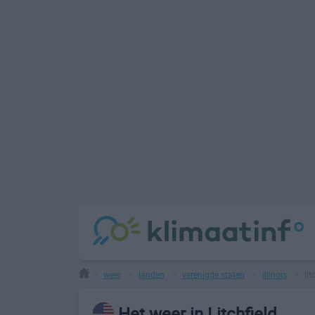
weer
landen
verenigde staten
illinois
lit
>
>
>
>
>
Het weer in Litchfield