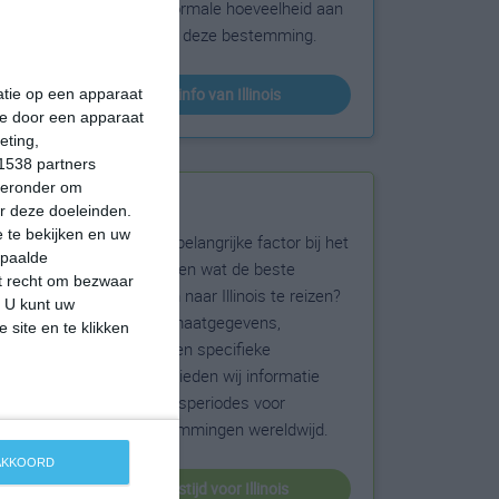
sneeuw en de normale hoeveelheid aan
zonneschijn voor deze bestemming.
klimaatinfo van Illinois
matie op een apparaat
ie door een apparaat
eting,
1538 partners
hieronder om
Beste reistijd
r deze doeleinden.
 te bekijken en uw
Het weer is een belangrijke factor bij het
epaalde
reizen. Wil je weten wat de beste
et recht om bezwaar
maanden zijn om naar Illinois te reizen?
. U kunt uw
Op basis van klimaatgegevens,
 site en te klikken
weersextremen en specifieke
weerinformatie bieden wij informatie
over de beste reisperiodes voor
duizenden bestemmingen wereldwijd.
 AKKOORD
beste reistijd voor Illinois