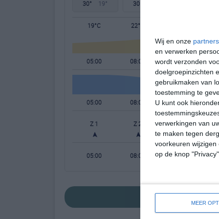
30°
19°
30°
20°
32°
20°
19°C
22°C
26°C
Wij en onze
partners
en verwerken persoon
05:00
08:00
11:00
wordt verzonden voo
doelgroepinzichten e
gebruikmaken van loc
toestemming te gev
05:00
08:00
11:00
U kunt ook hieronder
toestemmingskeuzes 
verwerkingen van uw
Z 1
Z 2
ZZW 2
te maken tegen derge
voorkeuren wijzigen 
op de knop "Privacy
05:00
08:00
11:00
bekijk de uitgebr
MEER OPT