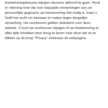
toestemmingskeuzes wijzigen alvorens akkoord te gaan.
Houd
W
er rekening mee dat voor bepaalde verwerkingen van uw
persoonlijke gegevens uw toestemming niet nodig is, maar u
za
zo
ma
di
wo
heeft het recht om bezwaar te maken tegen dergelijke
verwerking. Uw voorkeuren gelden uitsluitend voor deze
website. U kunt uw voorkeuren wijzigen of uw toestemming te
allen tijde intrekken door terug te keren naar deze site en te
28°
20°
27°
18°
28°
16°
28°
20°
26°
19°
klikken op de knop "Privacy" onderaan de webpagina.
22°C
21°C
20°C
22°C
25°C
26
00:00
03:00
06:00
09:00
12:00
15
00:00
03:00
06:00
09:00
12:00
15
WZW 2
W 2
WNW 2
NW 2
NNW 2
NW