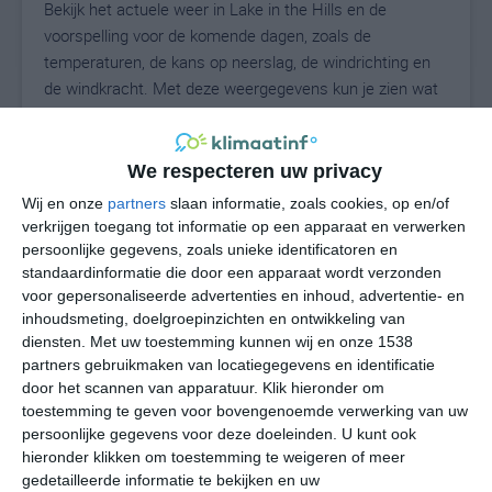
Bekijk het actuele weer in Lake in the Hills en de
voorspelling voor de komende dagen, zoals de
temperaturen, de kans op neerslag, de windrichting en
de windkracht. Met deze weergegevens kun je zien wat
voor weer je kunt verwachten in Lake in the Hills. Op
basis van de klimaatstatistieken beschrijven we het
weer per maand in Lake in the Hills. Dit is geen
We respecteren uw privacy
langetermijnverwachting, maar geeft het gemiddelde
Wij en onze
partners
slaan informatie, zoals cookies, op en/of
weerbeeld voor alle maanden van het jaar. Wil je de
verkrijgen toegang tot informatie op een apparaat en verwerken
uitgebreide weersverwachting voor Lake in the Hills
persoonlijke gegevens, zoals unieke identificatoren en
zien? Op de pagina met extra weerinformatie tonen we
standaardinformatie die door een apparaat wordt verzonden
voor gepersonaliseerde advertenties en inhoud, advertentie- en
de kans op sneeuw, de gevoelstemperatuur, de
inhoudsmeting, doelgroepinzichten en ontwikkeling van
zichtbaarheid, de UV-kracht, de luchtdruk en meer goede
diensten.
Met uw toestemming kunnen wij en onze 1538
weerinfo.
partners gebruikmaken van locatiegegevens en identificatie
door het scannen van apparatuur. Klik hieronder om
toestemming te geven voor bovengenoemde verwerking van uw
persoonlijke gegevens voor deze doeleinden. U kunt ook
25
N
°C
hieronder klikken om toestemming te weigeren of meer
L
gedetailleerde informatie te bekijken en uw