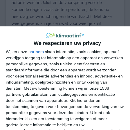
actuele weer in Joliet en de voorspelling voor de
komende dagen, zoals de temperaturen, de kans op
neerslag, de windrichting en de windkracht. Met deze
weergegevens kun je zien wat voor weer je kunt
verwachten in Joliet. Op basis van de
klimaatstatistieken beschrijven we het weer per maand
We respecteren uw privacy
in Joliet. Dit is geen langetermijnverwachting, maar
geeft het gemiddelde weerbeeld voor alle maanden van
Wij en onze
partners
slaan informatie, zoals cookies, op en/of
het jaar. Wil je de uitgebreide weersverwachting voor
verkrijgen toegang tot informatie op een apparaat en verwerken
persoonlijke gegevens, zoals unieke identificatoren en
Joliet zien? Op de pagina met extra weerinformatie
standaardinformatie die door een apparaat wordt verzonden
tonen we de kans op sneeuw, de gevoelstemperatuur,
voor gepersonaliseerde advertenties en inhoud, advertentie- en
de zichtbaarheid, de UV-kracht, de luchtdruk en meer
inhoudsmeting, doelgroepinzichten en ontwikkeling van
goede weerinfo.
diensten.
Met uw toestemming kunnen wij en onze 1538
partners gebruikmaken van locatiegegevens en identificatie
door het scannen van apparatuur. Klik hieronder om
toestemming te geven voor bovengenoemde verwerking van uw
24
N
°C
persoonlijke gegevens voor deze doeleinden. U kunt ook
hieronder klikken om toestemming te weigeren of meer
L
gedetailleerde informatie te bekijken en uw
W