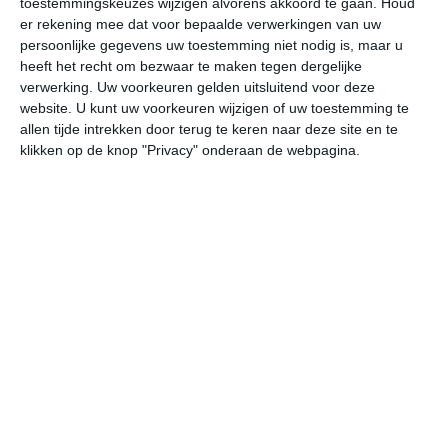
toestemmingskeuzes wijzigen alvorens akkoord te gaan.
Houd
er rekening mee dat voor bepaalde verwerkingen van uw
persoonlijke gegevens uw toestemming niet nodig is, maar u
vr
za
zo
ma
di
heeft het recht om bezwaar te maken tegen dergelijke
verwerking. Uw voorkeuren gelden uitsluitend voor deze
website. U kunt uw voorkeuren wijzigen of uw toestemming te
29°
20°
28°
20°
29°
17°
31°
21°
28°
20°
allen tijde intrekken door terug te keren naar deze site en te
klikken op de knop "Privacy" onderaan de webpagina.
27°C
28°C
27°C
24°C
22°C
22
13:00
16:00
19:00
22:00
01:00
04
13:00
16:00
19:00
22:00
01:00
04
ZZW 2
ZZW 2
ZZW 2
ZZW 2
ZZW 2
WZ
13:00
16:00
19:00
22:00
01:00
04