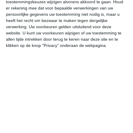
toestemmingskeuzes wijzigen alvorens akkoord te gaan.
Houd
er rekening mee dat voor bepaalde verwerkingen van uw
za
zo
ma
di
wo
persoonlijke gegevens uw toestemming niet nodig is, maar u
heeft het recht om bezwaar te maken tegen dergelijke
verwerking. Uw voorkeuren gelden uitsluitend voor deze
website. U kunt uw voorkeuren wijzigen of uw toestemming te
28°
20°
28°
19°
28°
16°
29°
21°
27°
20°
allen tijde intrekken door terug te keren naar deze site en te
klikken op de knop "Privacy" onderaan de webpagina.
22°C
22°C
21°C
24°C
26°C
27
00:00
03:00
06:00
09:00
12:00
15
00:00
03:00
06:00
09:00
12:00
15
ZZW 2
ZW 2
W 2
NW 2
NW 2
NW
00:00
03:00
06:00
09:00
12:00
15