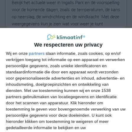
Bekijk het actuele weer in Ingalls Park en de voorspelling
voor de komende dagen, zoals de temperaturen, de kans
op neerslag, de windrichting en de windkracht. Met deze
weergegevens kun je zien wat voor weer je kunt
verwachten in Ingalls Park. Op basis van de
klimaatstatistieken beschrijven we het weer per maand
in Ingalls Park. Dit is geen langetermijnverwachting,
We respecteren uw privacy
maar geeft het gemiddelde weerbeeld voor alle
Wij en onze
partners
slaan informatie, zoals cookies, op en/of
maanden van het jaar. Wil je de uitgebreide
verkrijgen toegang tot informatie op een apparaat en verwerken
weersverwachting voor Ingalls Park zien? Op de pagina
persoonlijke gegevens, zoals unieke identificatoren en
standaardinformatie die door een apparaat wordt verzonden
met extra weerinformatie tonen we de kans op sneeuw,
voor gepersonaliseerde advertenties en inhoud, advertentie- en
de gevoelstemperatuur, de zichtbaarheid, de UV-kracht,
inhoudsmeting, doelgroepinzichten en ontwikkeling van
de luchtdruk en meer goede weerinfo.
diensten.
Met uw toestemming kunnen wij en onze 1538
partners gebruikmaken van locatiegegevens en identificatie
door het scannen van apparatuur. Klik hieronder om
toestemming te geven voor bovengenoemde verwerking van uw
25
N
°C
persoonlijke gegevens voor deze doeleinden. U kunt ook
L
hieronder klikken om toestemming te weigeren of meer
gedetailleerde informatie te bekijken en uw
W