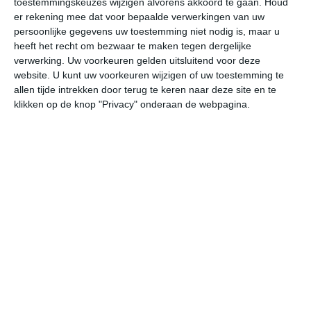
toestemmingskeuzes wijzigen alvorens akkoord te gaan.
Houd
er rekening mee dat voor bepaalde verwerkingen van uw
persoonlijke gegevens uw toestemming niet nodig is, maar u
za
zo
ma
di
wo
heeft het recht om bezwaar te maken tegen dergelijke
verwerking. Uw voorkeuren gelden uitsluitend voor deze
website. U kunt uw voorkeuren wijzigen of uw toestemming te
28°
21°
29°
18°
29°
22°
27°
21°
26°
20°
allen tijde intrekken door terug te keren naar deze site en te
klikken op de knop "Privacy" onderaan de webpagina.
23°C
22°C
24°C
27°C
27°C
27
03:00
06:00
09:00
12:00
15:00
18
03:00
06:00
09:00
12:00
15:00
18
WZW 2
W 2
NW 2
NNW 2
NNO 2
NO
03:00
06:00
09:00
12:00
15:00
18