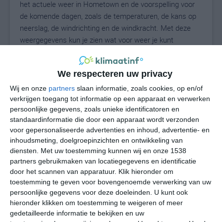
het actuele weer in Hometown en de voorspelling voor
de komende dagen, zoals de temperaturen, de kans op
neerslag, de windrichting en de windkracht. Met deze
weergegevens kun je zien wat voor weer je kunt
verwachten in Hometown. Op basis van de
klimaatstatistieken beschrijven we het weer per maand
We respecteren uw privacy
in Hometown. Dit is geen langetermijnverwachting, maar
geeft het gemiddelde weerbeeld voor alle maanden van
Wij en onze
partners
slaan informatie, zoals cookies, op en/of
het jaar. Wil je de uitgebreide weersverwachting voor
verkrijgen toegang tot informatie op een apparaat en verwerken
persoonlijke gegevens, zoals unieke identificatoren en
Hometown zien? Op de pagina met extra weerinformatie
standaardinformatie die door een apparaat wordt verzonden
tonen we de kans op sneeuw, de gevoelstemperatuur,
voor gepersonaliseerde advertenties en inhoud, advertentie- en
de zichtbaarheid, de UV-kracht, de luchtdruk en meer
inhoudsmeting, doelgroepinzichten en ontwikkeling van
goede weerinfo.
diensten.
Met uw toestemming kunnen wij en onze 1538
partners gebruikmaken van locatiegegevens en identificatie
door het scannen van apparatuur. Klik hieronder om
toestemming te geven voor bovengenoemde verwerking van uw
24
N
°C
persoonlijke gegevens voor deze doeleinden. U kunt ook
hieronder klikken om toestemming te weigeren of meer
L
gedetailleerde informatie te bekijken en uw
W