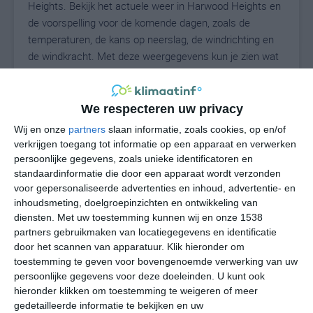
Heights. Bekijk het actuele weer in Harwood Heights en
de voorspelling voor de komende dagen, zoals de
temperaturen, de kans op neerslag, de windrichting en
de windkracht. Met deze weergegevens kun je zien wat
voor weer je kunt verwachten in Harwood Heights. Op
basis van de klimaatstatistieken beschrijven we het
weer per maand in Harwood Heights. Dit is geen
We respecteren uw privacy
langetermijnverwachting, maar geeft het gemiddelde
Wij en onze
partners
slaan informatie, zoals cookies, op en/of
weerbeeld voor alle maanden van het jaar. Wil je de
verkrijgen toegang tot informatie op een apparaat en verwerken
uitgebreide weersverwachting voor Harwood Heights
persoonlijke gegevens, zoals unieke identificatoren en
zien? Op de pagina met extra weerinformatie tonen we
standaardinformatie die door een apparaat wordt verzonden
voor gepersonaliseerde advertenties en inhoud, advertentie- en
de kans op sneeuw, de gevoelstemperatuur, de
inhoudsmeting, doelgroepinzichten en ontwikkeling van
zichtbaarheid, de UV-kracht, de luchtdruk en meer goede
diensten.
Met uw toestemming kunnen wij en onze 1538
weerinfo.
partners gebruikmaken van locatiegegevens en identificatie
door het scannen van apparatuur. Klik hieronder om
toestemming te geven voor bovengenoemde verwerking van uw
persoonlijke gegevens voor deze doeleinden. U kunt ook
23
N
°C
hieronder klikken om toestemming te weigeren of meer
L
gedetailleerde informatie te bekijken en uw