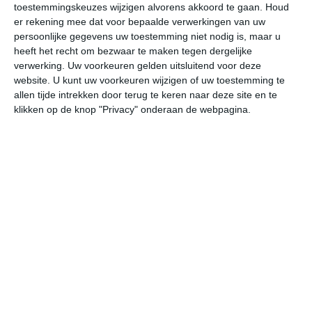
toestemmingskeuzes wijzigen alvorens akkoord te gaan.
Houd
W
er rekening mee dat voor bepaalde verwerkingen van uw
persoonlijke gegevens uw toestemming niet nodig is, maar u
undefined
ma
di
wo
do
heeft het recht om bezwaar te maken tegen dergelijke
verwerking. Uw voorkeuren gelden uitsluitend voor deze
website. U kunt uw voorkeuren wijzigen of uw toestemming te
allen tijde intrekken door terug te keren naar deze site en te
28°
18°
28°
21°
27°
21°
27°
20°
24°
19°
klikken op de knop "Privacy" onderaan de webpagina.
18°C
19°C
23°C
26°C
27°C
27
03:00
06:00
09:00
12:00
15:00
18
03:00
06:00
09:00
12:00
15:00
18
Z 1
Z 2
Z 2
ZW 3
ZW 3
ZZ