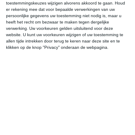
toestemmingskeuzes wijzigen alvorens akkoord te gaan.
Houd
W
er rekening mee dat voor bepaalde verwerkingen van uw
persoonlijke gegevens uw toestemming niet nodig is, maar u
do
vr
za
zo
ma
heeft het recht om bezwaar te maken tegen dergelijke
verwerking. Uw voorkeuren gelden uitsluitend voor deze
website. U kunt uw voorkeuren wijzigen of uw toestemming te
allen tijde intrekken door terug te keren naar deze site en te
26°
18°
29°
19°
28°
20°
28°
18°
29°
20°
klikken op de knop "Privacy" onderaan de webpagina.
26°C
24°C
22°C
20°C
20°C
20
16:00
19:00
22:00
01:00
04:00
07
16:00
19:00
22:00
01:00
04:00
07
OZO 2
OZO 2
ZZO 1
Z 1
ZZW 1
ZZ