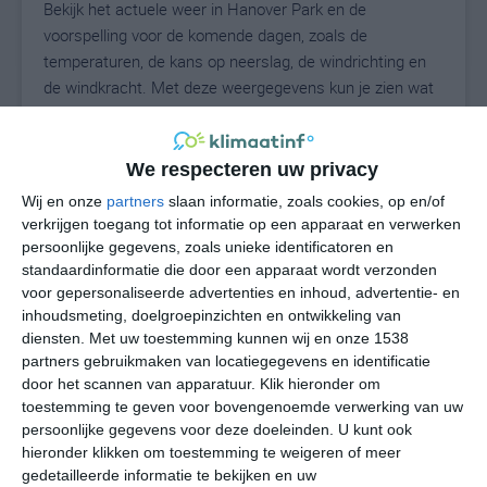
Bekijk het actuele weer in Hanover Park en de
voorspelling voor de komende dagen, zoals de
temperaturen, de kans op neerslag, de windrichting en
de windkracht. Met deze weergegevens kun je zien wat
voor weer je kunt verwachten in Hanover Park. Op basis
van de klimaatstatistieken beschrijven we het weer per
maand in Hanover Park. Dit is geen
We respecteren uw privacy
langetermijnverwachting, maar geeft het gemiddelde
Wij en onze
partners
slaan informatie, zoals cookies, op en/of
weerbeeld voor alle maanden van het jaar. Wil je de
verkrijgen toegang tot informatie op een apparaat en verwerken
uitgebreide weersverwachting voor Hanover Park zien?
persoonlijke gegevens, zoals unieke identificatoren en
Op de pagina met extra weerinformatie tonen we de
standaardinformatie die door een apparaat wordt verzonden
voor gepersonaliseerde advertenties en inhoud, advertentie- en
kans op sneeuw, de gevoelstemperatuur, de
inhoudsmeting, doelgroepinzichten en ontwikkeling van
zichtbaarheid, de UV-kracht, de luchtdruk en meer goede
diensten.
Met uw toestemming kunnen wij en onze 1538
weerinfo.
partners gebruikmaken van locatiegegevens en identificatie
door het scannen van apparatuur. Klik hieronder om
toestemming te geven voor bovengenoemde verwerking van uw
persoonlijke gegevens voor deze doeleinden. U kunt ook
22
N
°C
hieronder klikken om toestemming te weigeren of meer
L
gedetailleerde informatie te bekijken en uw