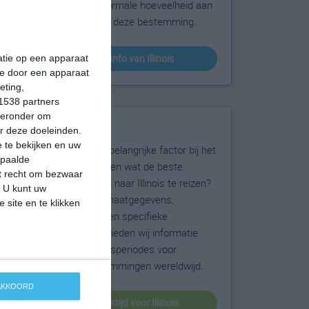
sneeuw en de normale hoeveelheid aan
zonneschijn voor deze bestemming.
klimaatinfo van Illinois
matie op een apparaat
ie door een apparaat
eting,
1538 partners
hieronder om
Beste reistijd
r deze doeleinden.
 te bekijken en uw
Het weer is een belangrijke factor bij het
epaalde
reizen. Wil je weten wat de beste
et recht om bezwaar
maanden zijn om naar Illinois te reizen?
. U kunt uw
Op basis van klimaatgegevens,
 site en te klikken
weersextremen en specifieke
weerinformatie bieden wij informatie
over de beste reisperiodes voor
duizenden bestemmingen wereldwijd.
 AKKOORD
beste reistijd voor Illinois