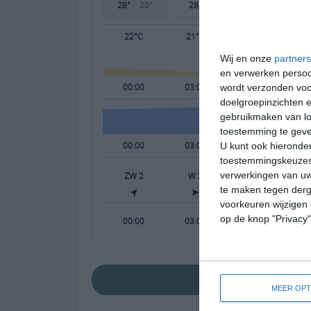
28°
20°
28°
19°
30°
18°
22°C
21°C
20°C
Wij en onze
partners
en verwerken persoon
00:00
03:00
06:00
wordt verzonden voo
doelgroepinzichten e
gebruikmaken van loc
toestemming te gev
00:00
03:00
06:00
U kunt ook hieronder
toestemmingskeuzes 
verwerkingen van uw
ZW 2
W 2
WNW 2
N
te maken tegen derge
voorkeuren wijzigen 
op de knop "Privacy
00:00
03:00
06:00
bekijk de uitgebre
MEER OPT