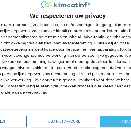
30°
21°
29°
21°
26°
19°
24°
18°
We respecteren uw privacy
22°C
25°C
27°C
26°C
22°C
slaan informatie, zoals cookies, op en/of verkrijgen toegang tot infor
lijke gegevens, zoals unieke identificatoren en standaardinformatie d
09:00
12:00
15:00
18:00
21:00
r gepersonaliseerde advertenties en inhoud, advertentie- en inhoudsm
n ontwikkeling van diensten.
Met uw toestemming kunnen wij en onze 
atiegegevens en identificatie door het scannen van apparatuur. Klik 
en voor bovengenoemde verwerking van uw persoonlijke gegevens voo
09:00
12:00
15:00
18:00
21:00
 klikken om toestemming te weigeren of meer gedetailleerde informatie
wijzigen alvorens akkoord te gaan.
Houd er rekening mee dat voor b
 persoonlijke gegevens uw toestemming niet nodig is, maar u heeft h
NW 2
NNW 2
NNW 1
N 1
ZZO 1
lijke verwerking. Uw voorkeuren gelden uitsluitend voor deze website
of uw toestemming te allen tijde intrekken door terug te keren naar deze
" onderaan de webpagina.
09:00
12:00
15:00
18:00
21:00
ide weersverwachting voor Green Rock
IES
IK GA NIET AKKOORD
IK GA