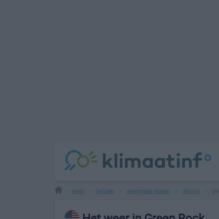
weer
landen
verenigde staten
illinois
gr
>
>
>
>
>
Het weer in Green Rock