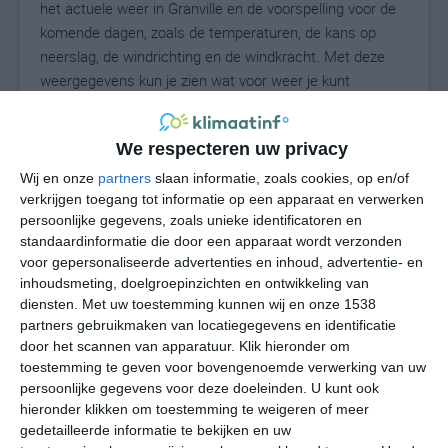
het actuele weer in Granville en de voorspelling voor de
komende dagen, zoals de temperaturen, de kans op
neerslag, de windrichting en de windkracht. Met deze
weergegevens kun je zien wat voor weer je kunt
verwachten in Granville. Op basis van de
klimaatstatistieken beschrijven we het weer per maand
We respecteren uw privacy
in Granville. Dit is geen langetermijnverwachting, maar
geeft het gemiddelde weerbeeld voor alle maanden van
Wij en onze
partners
slaan informatie, zoals cookies, op en/of
het jaar. Wil je de uitgebreide weersverwachting voor
verkrijgen toegang tot informatie op een apparaat en verwerken
persoonlijke gegevens, zoals unieke identificatoren en
Granville zien? Op de pagina met extra weerinformatie
standaardinformatie die door een apparaat wordt verzonden
tonen we de kans op sneeuw, de gevoelstemperatuur,
voor gepersonaliseerde advertenties en inhoud, advertentie- en
de zichtbaarheid, de UV-kracht, de luchtdruk en meer
inhoudsmeting, doelgroepinzichten en ontwikkeling van
goede weerinfo.
diensten.
Met uw toestemming kunnen wij en onze 1538
partners gebruikmaken van locatiegegevens en identificatie
door het scannen van apparatuur. Klik hieronder om
toestemming te geven voor bovengenoemde verwerking van uw
24
N
°C
persoonlijke gegevens voor deze doeleinden. U kunt ook
hieronder klikken om toestemming te weigeren of meer
L
gedetailleerde informatie te bekijken en uw
W