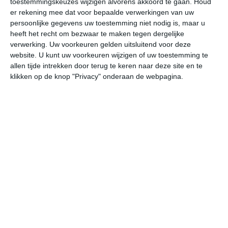
toestemmingskeuzes wijzigen alvorens akkoord te gaan.
Houd
er rekening mee dat voor bepaalde verwerkingen van uw
persoonlijke gegevens uw toestemming niet nodig is, maar u
za
zo
ma
di
wo
heeft het recht om bezwaar te maken tegen dergelijke
verwerking. Uw voorkeuren gelden uitsluitend voor deze
website. U kunt uw voorkeuren wijzigen of uw toestemming te
28°
19°
31°
17°
31°
22°
30°
22°
28°
20°
allen tijde intrekken door terug te keren naar deze site en te
klikken op de knop "Privacy" onderaan de webpagina.
27°C
27°C
22°C
19°C
18°C
18
15:00
18:00
21:00
00:00
03:00
06
15:00
18:00
21:00
00:00
03:00
06
WNW 2
WNW 1
OZO 0
ZZO 1
ZO 1
ZZ
15:00
18:00
21:00
00:00
03:00
06