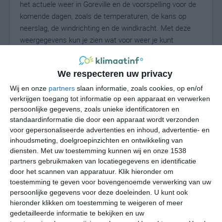
het actuele weer in Goreville en de voorspelling voor de
komende dagen, zoals de temperaturen, de kans op
neerslag, de windrichting en de windkracht. Met deze
weergegevens kun je zien wat voor weer je kunt
verwachten in Goreville. Op basis van de
klimaatstatistieken beschrijven we het weer per maand
We respecteren uw privacy
in Goreville. Dit is geen langetermijnverwachting, maar
geeft het gemiddelde weerbeeld voor alle maanden van
Wij en onze
partners
slaan informatie, zoals cookies, op en/of
het jaar. Wil je de uitgebreide weersverwachting voor
verkrijgen toegang tot informatie op een apparaat en verwerken
persoonlijke gegevens, zoals unieke identificatoren en
Goreville zien? Op de pagina met extra weerinformatie
standaardinformatie die door een apparaat wordt verzonden
tonen we de kans op sneeuw, de gevoelstemperatuur,
voor gepersonaliseerde advertenties en inhoud, advertentie- en
de zichtbaarheid, de UV-kracht, de luchtdruk en meer
inhoudsmeting, doelgroepinzichten en ontwikkeling van
goede weerinfo.
diensten.
Met uw toestemming kunnen wij en onze 1538
partners gebruikmaken van locatiegegevens en identificatie
door het scannen van apparatuur. Klik hieronder om
toestemming te geven voor bovengenoemde verwerking van uw
26
N
°C
persoonlijke gegevens voor deze doeleinden. U kunt ook
hieronder klikken om toestemming te weigeren of meer
L
gedetailleerde informatie te bekijken en uw
W