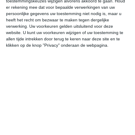
toestemmingskeuzes wijzigen alvorens akkoord te gaan.
Houd
er rekening mee dat voor bepaalde verwerkingen van uw
persoonlijke gegevens uw toestemming niet nodig is, maar u
undefined
ma
di
wo
do
heeft het recht om bezwaar te maken tegen dergelijke
verwerking. Uw voorkeuren gelden uitsluitend voor deze
website. U kunt uw voorkeuren wijzigen of uw toestemming te
31°
21°
34°
22°
34°
24°
33°
24°
32°
23°
allen tijde intrekken door terug te keren naar deze site en te
klikken op de knop "Privacy" onderaan de webpagina.
29°C
31°C
31°C
28°C
25°C
24
11:00
14:00
17:00
20:00
23:00
02
11:00
14:00
17:00
20:00
23:00
02
ZZW 2
Z 3
Z 3
Z 2
Z 2
Z
11:00
14:00
17:00
20:00
23:00
02