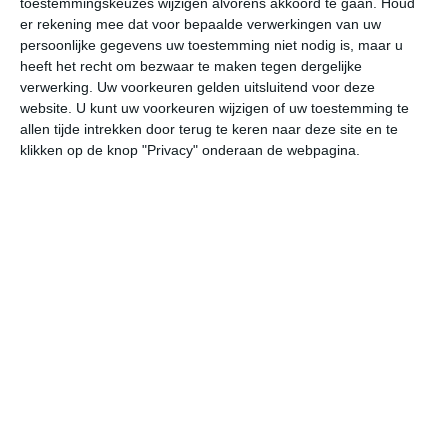
toestemmingskeuzes wijzigen alvorens akkoord te gaan.
Houd
er rekening mee dat voor bepaalde verwerkingen van uw
persoonlijke gegevens uw toestemming niet nodig is, maar u
do
vr
za
zo
ma
heeft het recht om bezwaar te maken tegen dergelijke
verwerking. Uw voorkeuren gelden uitsluitend voor deze
website. U kunt uw voorkeuren wijzigen of uw toestemming te
27°
20°
30°
20°
30°
21°
31°
21°
32°
22°
allen tijde intrekken door terug te keren naar deze site en te
klikken op de knop "Privacy" onderaan de webpagina.
25°C
26°C
24°C
22°C
21°C
20
14:00
17:00
20:00
23:00
02:00
05
14:00
17:00
20:00
23:00
02:00
05
Z 2
Z 2
ZZO 1
ZZO 1
ZZO 2
ZZ
14:00
17:00
20:00
23:00
02:00
05