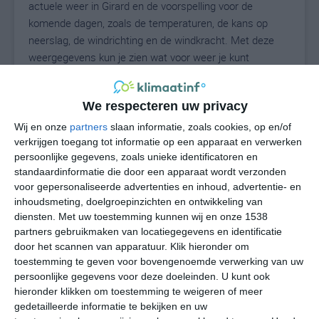
actuele weer in Girard en de voorspelling voor de
komende dagen, zoals de temperaturen, de kans op
neerslag, de windrichting en de windkracht. Met deze
weergegevens kun je zien wat voor weer je kunt
verwachten in Girard. Op basis van de
klimaatstatistieken beschrijven we het weer per maand
We respecteren uw privacy
in Girard. Dit is geen langetermijnverwachting, maar
geeft het gemiddelde weerbeeld voor alle maanden van
Wij en onze
partners
slaan informatie, zoals cookies, op en/of
het jaar. Wil je de uitgebreide weersverwachting voor
verkrijgen toegang tot informatie op een apparaat en verwerken
persoonlijke gegevens, zoals unieke identificatoren en
Girard zien? Op de pagina met extra weerinformatie
standaardinformatie die door een apparaat wordt verzonden
tonen we de kans op sneeuw, de gevoelstemperatuur,
voor gepersonaliseerde advertenties en inhoud, advertentie- en
de zichtbaarheid, de UV-kracht, de luchtdruk en meer
inhoudsmeting, doelgroepinzichten en ontwikkeling van
goede weerinfo.
diensten.
Met uw toestemming kunnen wij en onze 1538
partners gebruikmaken van locatiegegevens en identificatie
door het scannen van apparatuur. Klik hieronder om
toestemming te geven voor bovengenoemde verwerking van uw
23
N
°C
persoonlijke gegevens voor deze doeleinden. U kunt ook
hieronder klikken om toestemming te weigeren of meer
L
gedetailleerde informatie te bekijken en uw
W