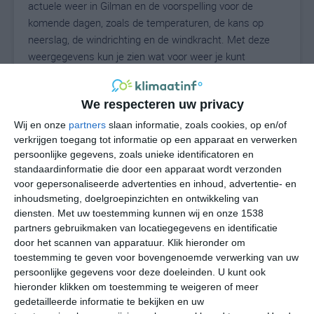
actuele weer in Gilman en de voorspelling voor de
komende dagen, zoals de temperaturen, de kans op
neerslag, de windrichting en de windkracht. Met deze
weergegevens kun je zien wat voor weer je kunt
verwachten in Gilman. Op basis van de
klimaatstatistieken beschrijven we het weer per maand
We respecteren uw privacy
in Gilman. Dit is geen langetermijnverwachting, maar
geeft het gemiddelde weerbeeld voor alle maanden van
Wij en onze
partners
slaan informatie, zoals cookies, op en/of
het jaar. Wil je de uitgebreide weersverwachting voor
verkrijgen toegang tot informatie op een apparaat en verwerken
persoonlijke gegevens, zoals unieke identificatoren en
Gilman zien? Op de pagina met extra weerinformatie
standaardinformatie die door een apparaat wordt verzonden
tonen we de kans op sneeuw, de gevoelstemperatuur,
voor gepersonaliseerde advertenties en inhoud, advertentie- en
de zichtbaarheid, de UV-kracht, de luchtdruk en meer
inhoudsmeting, doelgroepinzichten en ontwikkeling van
goede weerinfo.
diensten.
Met uw toestemming kunnen wij en onze 1538
partners gebruikmaken van locatiegegevens en identificatie
door het scannen van apparatuur. Klik hieronder om
toestemming te geven voor bovengenoemde verwerking van uw
25
N
°C
persoonlijke gegevens voor deze doeleinden. U kunt ook
hieronder klikken om toestemming te weigeren of meer
L
gedetailleerde informatie te bekijken en uw
W