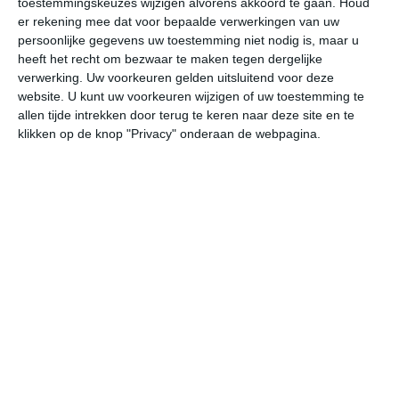
toestemmingskeuzes wijzigen alvorens akkoord te gaan.
Houd
er rekening mee dat voor bepaalde verwerkingen van uw
persoonlijke gegevens uw toestemming niet nodig is, maar u
za
zo
ma
di
wo
heeft het recht om bezwaar te maken tegen dergelijke
verwerking. Uw voorkeuren gelden uitsluitend voor deze
website. U kunt uw voorkeuren wijzigen of uw toestemming te
28°
21°
27°
18°
29°
16°
30°
21°
29°
21°
allen tijde intrekken door terug te keren naar deze site en te
klikken op de knop "Privacy" onderaan de webpagina.
21°C
21°C
20°C
23°C
26°C
27
00:00
03:00
06:00
09:00
12:00
15
00:00
03:00
06:00
09:00
12:00
15
ZW 1
ZW 1
W 2
WNW 2
WNW 2
WN
00:00
03:00
06:00
09:00
12:00
15