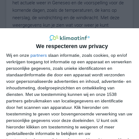
het actuele weer in Geneseo en de voorspelling voor de
komende dagen, zoals de temperaturen, de kans op
neerslag, de windrichting en de windkracht. Met deze
weergegevens kun je zien wat voor weer je kunt
verwachten in Geneseo. Op basis van de
klimaatstatistieken beschrijven we het weer per maand
We respecteren uw privacy
in Geneseo. Dit is geen langetermijnverwachting, maar
geeft het gemiddelde weerbeeld voor alle maanden van
Wij en onze
partners
slaan informatie, zoals cookies, op en/of
het jaar. Wil je de uitgebreide weersverwachting voor
verkrijgen toegang tot informatie op een apparaat en verwerken
persoonlijke gegevens, zoals unieke identificatoren en
Geneseo zien? Op de pagina met extra weerinformatie
standaardinformatie die door een apparaat wordt verzonden
tonen we de kans op sneeuw, de gevoelstemperatuur,
voor gepersonaliseerde advertenties en inhoud, advertentie- en
de zichtbaarheid, de UV-kracht, de luchtdruk en meer
inhoudsmeting, doelgroepinzichten en ontwikkeling van
goede weerinfo.
diensten.
Met uw toestemming kunnen wij en onze 1538
partners gebruikmaken van locatiegegevens en identificatie
door het scannen van apparatuur. Klik hieronder om
toestemming te geven voor bovengenoemde verwerking van uw
23
N
°C
persoonlijke gegevens voor deze doeleinden. U kunt ook
hieronder klikken om toestemming te weigeren of meer
L
gedetailleerde informatie te bekijken en uw
W