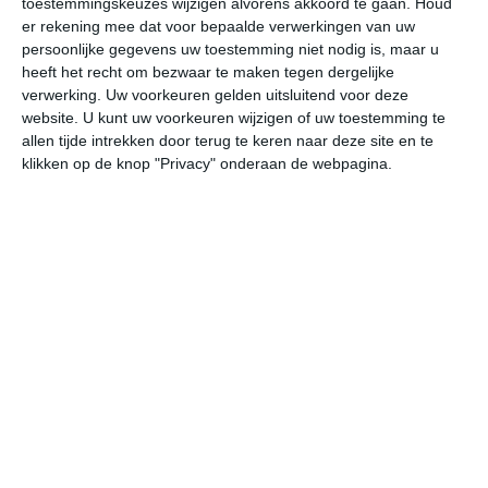
toestemmingskeuzes wijzigen alvorens akkoord te gaan.
Houd
er rekening mee dat voor bepaalde verwerkingen van uw
persoonlijke gegevens uw toestemming niet nodig is, maar u
za
zo
ma
di
wo
heeft het recht om bezwaar te maken tegen dergelijke
verwerking. Uw voorkeuren gelden uitsluitend voor deze
website. U kunt uw voorkeuren wijzigen of uw toestemming te
27°
19°
31°
18°
30°
21°
29°
21°
28°
20°
allen tijde intrekken door terug te keren naar deze site en te
klikken op de knop "Privacy" onderaan de webpagina.
24°C
27°C
27°C
21°C
19°C
19
12:00
15:00
18:00
21:00
00:00
03
12:00
15:00
18:00
21:00
00:00
03
NNW 2
NW 1
NNW 1
ZZO 1
ZZO 1
ZO
12:00
15:00
18:00
21:00
00:00
03