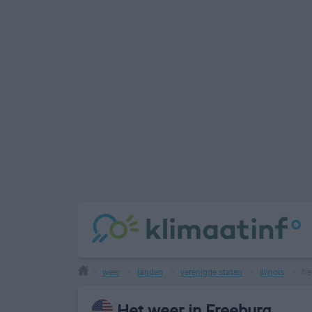
weer
landen
verenigde staten
illinois
fr
>
>
>
>
>
Het weer in Freeburg