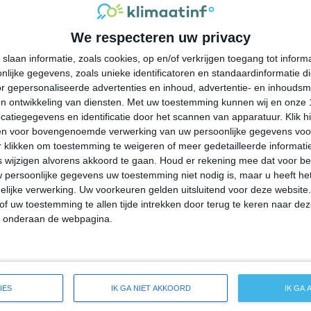
34°
24°
33°
23°
31°
21°
26°
19°
We respecteren uw privacy
31°C
26°C
23°C
22°C
21°C
slaan informatie, zoals cookies, op en/of verkrijgen toegang tot infor
lijke gegevens, zoals unieke identificatoren en standaardinformatie d
18:00
21:00
00:00
03:00
06:00
r gepersonaliseerde advertenties en inhoud, advertentie- en inhoudsm
n ontwikkeling van diensten.
Met uw toestemming kunnen wij en onze 
atiegegevens en identificatie door het scannen van apparatuur. Klik 
en voor bovengenoemde verwerking van uw persoonlijke gegevens voo
18:00
21:00
00:00
03:00
06:00
 klikken om toestemming te weigeren of meer gedetailleerde informatie
wijzigen alvorens akkoord te gaan.
Houd er rekening mee dat voor b
 persoonlijke gegevens uw toestemming niet nodig is, maar u heeft h
Z 1
ZZO 1
Z 1
Z 1
Z 1
lijke verwerking. Uw voorkeuren gelden uitsluitend voor deze website
of uw toestemming te allen tijde intrekken door terug te keren naar deze
" onderaan de webpagina.
18:00
21:00
00:00
03:00
06:00
eide weersverwachting voor Freeburg
IES
IK GA NIET AKKOORD
IK GA