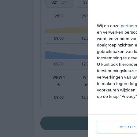
32°
21°
33°
21°
34°
23°
25°C
29°C
31°C
Wij en onze
partners
en verwerken persoon
09:00
12:00
15:00
wordt verzonden voo
doelgroepinzichten e
gebruikmaken van loc
toestemming te gev
09:00
12:00
15:00
U kunt ook hieronder
toestemmingskeuzes 
verwerkingen van uw
WNW 1
W 1
ZZW 1
te maken tegen derge
voorkeuren wijzigen 
op de knop "Privacy
09:00
12:00
15:00
bekijk de uitgebr
MEER OPT