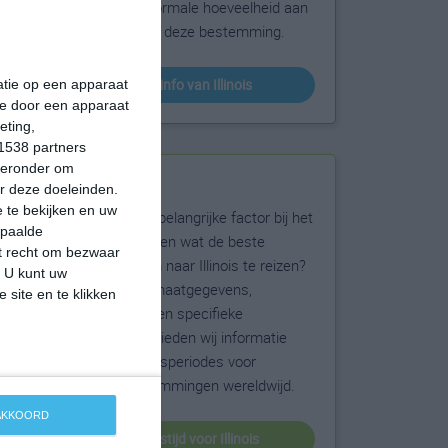
sneeuw en de normale hoeveelheid aan
zonneschijn voor deze bestemming.
klimaatinfo van Illinois
matie op een apparaat
ie door een apparaat
eting,
1538 partners
hieronder om
Beste reistijd
r deze doeleinden.
 te bekijken en uw
Het weer is een belangrijke factor bij het
epaalde
reizen. Wil je weten wat de beste
et recht om bezwaar
maanden zijn om naar Illinois te reizen?
. U kunt uw
Op basis van klimaatgegevens,
 site en te klikken
weersextremen en specifieke
weerinformatie bieden wij informatie
over de beste reisperiodes voor
duizenden bestemmingen wereldwijd.
 AKKOORD
beste reistijd voor Illinois