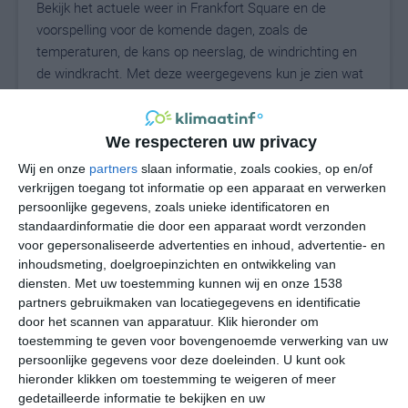
Bekijk het actuele weer in Frankfort Square en de
voorspelling voor de komende dagen, zoals de
temperaturen, de kans op neerslag, de windrichting en
de windkracht. Met deze weergegevens kun je zien wat
voor weer je kunt verwachten in Frankfort Square. Op
basis van de klimaatstatistieken beschrijven we het
weer per maand in Frankfort Square. Dit is geen
We respecteren uw privacy
langetermijnverwachting, maar geeft het gemiddelde
Wij en onze
partners
slaan informatie, zoals cookies, op en/of
weerbeeld voor alle maanden van het jaar. Wil je de
verkrijgen toegang tot informatie op een apparaat en verwerken
uitgebreide weersverwachting voor Frankfort Square
persoonlijke gegevens, zoals unieke identificatoren en
zien? Op de pagina met extra weerinformatie tonen we
standaardinformatie die door een apparaat wordt verzonden
voor gepersonaliseerde advertenties en inhoud, advertentie- en
de kans op sneeuw, de gevoelstemperatuur, de
inhoudsmeting, doelgroepinzichten en ontwikkeling van
zichtbaarheid, de UV-kracht, de luchtdruk en meer goede
diensten.
Met uw toestemming kunnen wij en onze 1538
weerinfo.
partners gebruikmaken van locatiegegevens en identificatie
door het scannen van apparatuur. Klik hieronder om
toestemming te geven voor bovengenoemde verwerking van uw
persoonlijke gegevens voor deze doeleinden. U kunt ook
23
N
°C
hieronder klikken om toestemming te weigeren of meer
L
gedetailleerde informatie te bekijken en uw