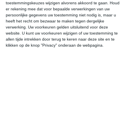
toestemmingskeuzes wijzigen alvorens akkoord te gaan.
Houd
W
er rekening mee dat voor bepaalde verwerkingen van uw
persoonlijke gegevens uw toestemming niet nodig is, maar u
za
zo
ma
di
wo
heeft het recht om bezwaar te maken tegen dergelijke
verwerking. Uw voorkeuren gelden uitsluitend voor deze
website. U kunt uw voorkeuren wijzigen of uw toestemming te
allen tijde intrekken door terug te keren naar deze site en te
28°
19°
28°
16°
29°
21°
27°
20°
26°
19°
klikken op de knop "Privacy" onderaan de webpagina.
21°C
21°C
22°C
26°C
27°C
26
02:00
05:00
08:00
11:00
14:00
17
02:00
05:00
08:00
11:00
14:00
17
WZW 2
WZW 2
WNW 2
NW 2
WNW 2
WN