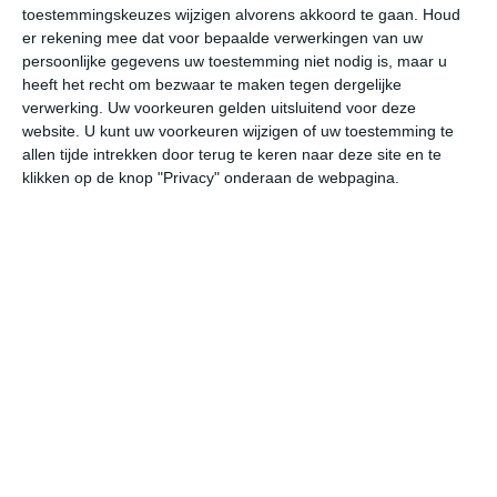
toestemmingskeuzes wijzigen alvorens akkoord te gaan.
Houd
W
er rekening mee dat voor bepaalde verwerkingen van uw
persoonlijke gegevens uw toestemming niet nodig is, maar u
do
vr
za
zo
ma
heeft het recht om bezwaar te maken tegen dergelijke
verwerking. Uw voorkeuren gelden uitsluitend voor deze
website. U kunt uw voorkeuren wijzigen of uw toestemming te
allen tijde intrekken door terug te keren naar deze site en te
25°
17°
29°
19°
27°
19°
28°
17°
28°
19°
klikken op de knop "Privacy" onderaan de webpagina.
24°C
23°C
20°C
20°C
19°C
20
16:00
19:00
22:00
01:00
04:00
07
16:00
19:00
22:00
01:00
04:00
07
OZO 2
OZO 2
ZO 1
Z 0
ZZW 0
ZZ