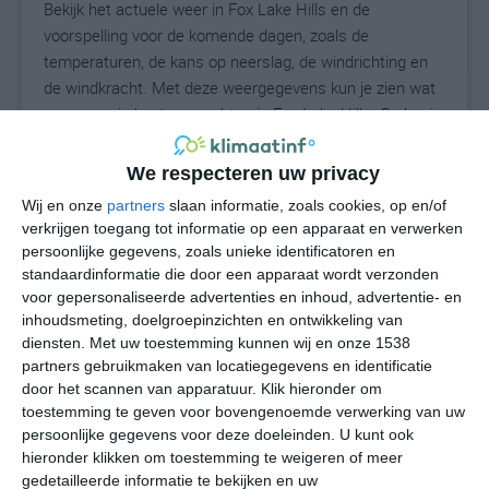
Bekijk het actuele weer in Fox Lake Hills en de
voorspelling voor de komende dagen, zoals de
temperaturen, de kans op neerslag, de windrichting en
de windkracht. Met deze weergegevens kun je zien wat
voor weer je kunt verwachten in Fox Lake Hills. Op basis
van de klimaatstatistieken beschrijven we het weer per
maand in Fox Lake Hills. Dit is geen
We respecteren uw privacy
langetermijnverwachting, maar geeft het gemiddelde
Wij en onze
partners
slaan informatie, zoals cookies, op en/of
weerbeeld voor alle maanden van het jaar. Wil je de
verkrijgen toegang tot informatie op een apparaat en verwerken
uitgebreide weersverwachting voor Fox Lake Hills zien?
persoonlijke gegevens, zoals unieke identificatoren en
Op de pagina met extra weerinformatie tonen we de
standaardinformatie die door een apparaat wordt verzonden
kans op sneeuw, de gevoelstemperatuur, de
voor gepersonaliseerde advertenties en inhoud, advertentie- en
inhoudsmeting, doelgroepinzichten en ontwikkeling van
zichtbaarheid, de UV-kracht, de luchtdruk en meer goede
diensten.
Met uw toestemming kunnen wij en onze 1538
weerinfo.
partners gebruikmaken van locatiegegevens en identificatie
door het scannen van apparatuur. Klik hieronder om
toestemming te geven voor bovengenoemde verwerking van uw
21
persoonlijke gegevens voor deze doeleinden. U kunt ook
N
°C
hieronder klikken om toestemming te weigeren of meer
L
gedetailleerde informatie te bekijken en uw