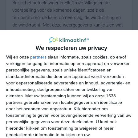
Bekijk het actuele weer in Elk Grove Village en de
voorspelling voor de komende dagen, zoals de
temperaturen, de kans op neerslag, de windrichting en
de windkracht. Met deze weergegevens kun je zien wat
voor weer je kunt verwachten in Elk Grove Village. Op
basis van de klimaatstatistieken beschrijven we het
weer per maand in Elk Grove Village. Dit is geen
We respecteren uw privacy
langetermijnverwachting, maar geeft het gemiddelde
Wij en onze
partners
slaan informatie, zoals cookies, op en/of
weerbeeld voor alle maanden van het jaar. Wil je de
verkrijgen toegang tot informatie op een apparaat en verwerken
uitgebreide weersverwachting voor Elk Grove Village
persoonlijke gegevens, zoals unieke identificatoren en
zien? Op de pagina met extra weerinformatie tonen we
standaardinformatie die door een apparaat wordt verzonden
voor gepersonaliseerde advertenties en inhoud, advertentie- en
de kans op sneeuw, de gevoelstemperatuur, de
inhoudsmeting, doelgroepinzichten en ontwikkeling van
zichtbaarheid, de UV-kracht, de luchtdruk en meer goede
diensten.
Met uw toestemming kunnen wij en onze 1538
weerinfo.
partners gebruikmaken van locatiegegevens en identificatie
door het scannen van apparatuur. Klik hieronder om
toestemming te geven voor bovengenoemde verwerking van uw
persoonlijke gegevens voor deze doeleinden. U kunt ook
24
N
°C
hieronder klikken om toestemming te weigeren of meer
L
gedetailleerde informatie te bekijken en uw