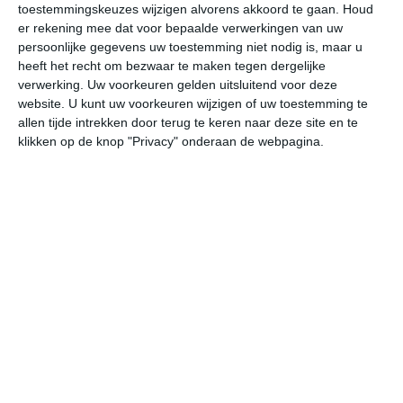
toestemmingskeuzes wijzigen alvorens akkoord te gaan.
Houd
W
er rekening mee dat voor bepaalde verwerkingen van uw
persoonlijke gegevens uw toestemming niet nodig is, maar u
vr
za
zo
ma
di
heeft het recht om bezwaar te maken tegen dergelijke
verwerking. Uw voorkeuren gelden uitsluitend voor deze
website. U kunt uw voorkeuren wijzigen of uw toestemming te
allen tijde intrekken door terug te keren naar deze site en te
26°
21°
29°
20°
29°
20°
29°
19°
29°
20°
klikken op de knop "Privacy" onderaan de webpagina.
22°C
21°C
20°C
23°C
26°C
28
00:00
03:00
06:00
09:00
12:00
15
00:00
03:00
06:00
09:00
12:00
15
Z 1
ZZW 1
ZZW 1
ZZW 2
ZZW 2
ZW