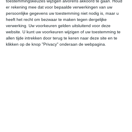
toestemmingskeuzes wijzigen alvorens akkoord te gaan.
Houd
er rekening mee dat voor bepaalde verwerkingen van uw
persoonlijke gegevens uw toestemming niet nodig is, maar u
do
vr
za
zo
ma
heeft het recht om bezwaar te maken tegen dergelijke
verwerking. Uw voorkeuren gelden uitsluitend voor deze
website. U kunt uw voorkeuren wijzigen of uw toestemming te
26°
18°
27°
17°
27°
19°
28°
18°
28°
19°
allen tijde intrekken door terug te keren naar deze site en te
klikken op de knop "Privacy" onderaan de webpagina.
19°C
19°C
20°C
22°C
24°C
25
02:00
05:00
08:00
11:00
14:00
17
02:00
05:00
08:00
11:00
14:00
17
NNW 2
NO 2
NO 2
ONO 1
W 1
Z
02:00
05:00
08:00
11:00
14:00
17