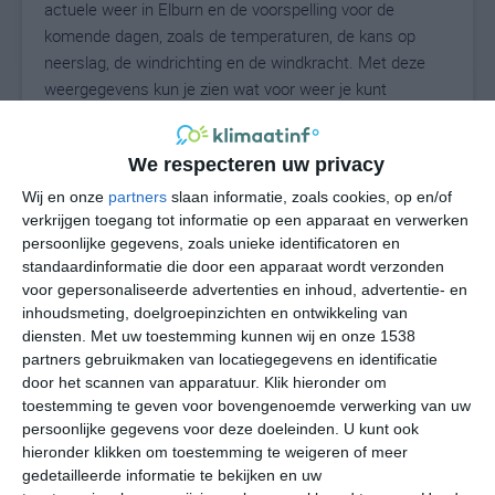
actuele weer in Elburn en de voorspelling voor de
komende dagen, zoals de temperaturen, de kans op
neerslag, de windrichting en de windkracht. Met deze
weergegevens kun je zien wat voor weer je kunt
verwachten in Elburn. Op basis van de
klimaatstatistieken beschrijven we het weer per maand
We respecteren uw privacy
in Elburn. Dit is geen langetermijnverwachting, maar
geeft het gemiddelde weerbeeld voor alle maanden van
Wij en onze
partners
slaan informatie, zoals cookies, op en/of
het jaar. Wil je de uitgebreide weersverwachting voor
verkrijgen toegang tot informatie op een apparaat en verwerken
persoonlijke gegevens, zoals unieke identificatoren en
Elburn zien? Op de pagina met extra weerinformatie
standaardinformatie die door een apparaat wordt verzonden
tonen we de kans op sneeuw, de gevoelstemperatuur,
voor gepersonaliseerde advertenties en inhoud, advertentie- en
de zichtbaarheid, de UV-kracht, de luchtdruk en meer
inhoudsmeting, doelgroepinzichten en ontwikkeling van
goede weerinfo.
diensten.
Met uw toestemming kunnen wij en onze 1538
partners gebruikmaken van locatiegegevens en identificatie
door het scannen van apparatuur. Klik hieronder om
toestemming te geven voor bovengenoemde verwerking van uw
21
N
°C
persoonlijke gegevens voor deze doeleinden. U kunt ook
hieronder klikken om toestemming te weigeren of meer
L
gedetailleerde informatie te bekijken en uw
W