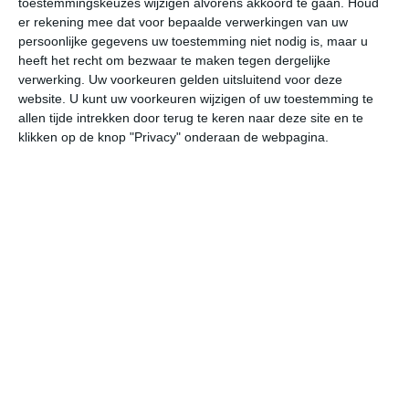
toestemmingskeuzes wijzigen alvorens akkoord te gaan.
Houd
er rekening mee dat voor bepaalde verwerkingen van uw
persoonlijke gegevens uw toestemming niet nodig is, maar u
do
vr
za
zo
ma
heeft het recht om bezwaar te maken tegen dergelijke
verwerking. Uw voorkeuren gelden uitsluitend voor deze
website. U kunt uw voorkeuren wijzigen of uw toestemming te
27°
20°
29°
20°
30°
20°
31°
20°
32°
22°
allen tijde intrekken door terug te keren naar deze site en te
klikken op de knop "Privacy" onderaan de webpagina.
24°C
26°C
25°C
22°C
21°C
21
13:00
16:00
19:00
22:00
01:00
04
13:00
16:00
19:00
22:00
01:00
04
ZZW 2
ZZW 2
Z 1
ZO 1
ZZO 1
ZZ
13:00
16:00
19:00
22:00
01:00
04