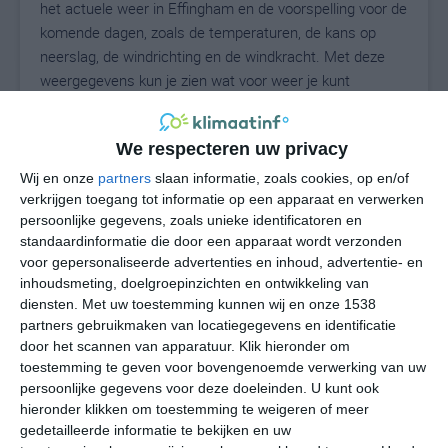
het actuele weer in Effingham en de voorspelling voor de
komende dagen, zoals de temperaturen, de kans op
neerslag, de windrichting en de windkracht. Met deze
weergegevens kun je zien wat voor weer je kunt
verwachten in Effingham. Op basis van de
klimaatstatistieken beschrijven we het weer per maand
We respecteren uw privacy
in Effingham. Dit is geen langetermijnverwachting, maar
geeft het gemiddelde weerbeeld voor alle maanden van
Wij en onze
partners
slaan informatie, zoals cookies, op en/of
het jaar. Wil je de uitgebreide weersverwachting voor
verkrijgen toegang tot informatie op een apparaat en verwerken
persoonlijke gegevens, zoals unieke identificatoren en
Effingham zien? Op de pagina met extra weerinformatie
standaardinformatie die door een apparaat wordt verzonden
tonen we de kans op sneeuw, de gevoelstemperatuur,
voor gepersonaliseerde advertenties en inhoud, advertentie- en
de zichtbaarheid, de UV-kracht, de luchtdruk en meer
inhoudsmeting, doelgroepinzichten en ontwikkeling van
goede weerinfo.
diensten.
Met uw toestemming kunnen wij en onze 1538
partners gebruikmaken van locatiegegevens en identificatie
door het scannen van apparatuur. Klik hieronder om
toestemming te geven voor bovengenoemde verwerking van uw
23
N
°C
persoonlijke gegevens voor deze doeleinden. U kunt ook
hieronder klikken om toestemming te weigeren of meer
L
gedetailleerde informatie te bekijken en uw
W