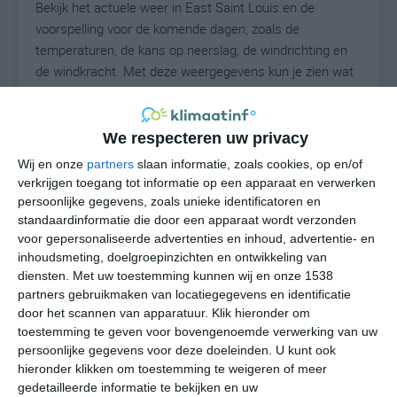
Bekijk het actuele weer in East Saint Louis en de
voorspelling voor de komende dagen, zoals de
temperaturen, de kans op neerslag, de windrichting en
de windkracht. Met deze weergegevens kun je zien wat
voor weer je kunt verwachten in East Saint Louis. Op
basis van de klimaatstatistieken beschrijven we het
weer per maand in East Saint Louis. Dit is geen
We respecteren uw privacy
langetermijnverwachting, maar geeft het gemiddelde
Wij en onze
partners
slaan informatie, zoals cookies, op en/of
weerbeeld voor alle maanden van het jaar. Wil je de
verkrijgen toegang tot informatie op een apparaat en verwerken
uitgebreide weersverwachting voor East Saint Louis
persoonlijke gegevens, zoals unieke identificatoren en
zien? Op de pagina met extra weerinformatie tonen we
standaardinformatie die door een apparaat wordt verzonden
voor gepersonaliseerde advertenties en inhoud, advertentie- en
de kans op sneeuw, de gevoelstemperatuur, de
inhoudsmeting, doelgroepinzichten en ontwikkeling van
zichtbaarheid, de UV-kracht, de luchtdruk en meer goede
diensten.
Met uw toestemming kunnen wij en onze 1538
weerinfo.
partners gebruikmaken van locatiegegevens en identificatie
door het scannen van apparatuur. Klik hieronder om
toestemming te geven voor bovengenoemde verwerking van uw
persoonlijke gegevens voor deze doeleinden. U kunt ook
29
N
°C
hieronder klikken om toestemming te weigeren of meer
L
gedetailleerde informatie te bekijken en uw