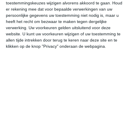
toestemmingskeuzes wijzigen alvorens akkoord te gaan.
Houd
W
er rekening mee dat voor bepaalde verwerkingen van uw
persoonlijke gegevens uw toestemming niet nodig is, maar u
undefined
ma
di
wo
do
heeft het recht om bezwaar te maken tegen dergelijke
verwerking. Uw voorkeuren gelden uitsluitend voor deze
website. U kunt uw voorkeuren wijzigen of uw toestemming te
allen tijde intrekken door terug te keren naar deze site en te
35°
23°
37°
25°
37°
26°
35°
25°
30°
23°
klikken op de knop "Privacy" onderaan de webpagina.
21°C
29°C
33°C
34°C
33°C
29
07:00
10:00
13:00
16:00
19:00
22
07:00
10:00
13:00
16:00
19:00
22
Z 2
ZZW 3
Z 3
Z 3
Z 3
Z