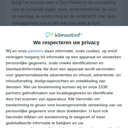
Bekijk het actuele weer in East Peoria en de voorspelling
voor de komende dagen, zoals de temperaturen, de kans
op neerslag, de windrichting en de windkracht. Met deze
weergegevens kun je zien wat voor weer je kunt
verwachten in East Peoria. Op basis van de
klimaatstatistieken beschrijven we het weer per maand
We respecteren uw privacy
in East Peoria. Dit is geen langetermijnverwachting,
maar geeft het gemiddelde weerbeeld voor alle
Wij en onze
partners
slaan informatie, zoals cookies, op en/of
maanden van het jaar. Wil je de uitgebreide
verkrijgen toegang tot informatie op een apparaat en verwerken
persoonlijke gegevens, zoals unieke identificatoren en
weersverwachting voor East Peoria zien? Op de pagina
standaardinformatie die door een apparaat wordt verzonden
met extra weerinformatie tonen we de kans op sneeuw,
voor gepersonaliseerde advertenties en inhoud, advertentie- en
de gevoelstemperatuur, de zichtbaarheid, de UV-kracht,
inhoudsmeting, doelgroepinzichten en ontwikkeling van
de luchtdruk en meer goede weerinfo.
diensten.
Met uw toestemming kunnen wij en onze 1538
partners gebruikmaken van locatiegegevens en identificatie
door het scannen van apparatuur. Klik hieronder om
toestemming te geven voor bovengenoemde verwerking van uw
23
N
°C
persoonlijke gegevens voor deze doeleinden. U kunt ook
hieronder klikken om toestemming te weigeren of meer
L
gedetailleerde informatie te bekijken en uw
W