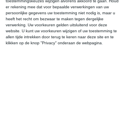
toestemmingskeuzes wijzigen alvorens akkoord te gaan.
Houd
er rekening mee dat voor bepaalde verwerkingen van uw
persoonlijke gegevens uw toestemming niet nodig is, maar u
za
zo
ma
di
wo
heeft het recht om bezwaar te maken tegen dergelijke
verwerking. Uw voorkeuren gelden uitsluitend voor deze
website. U kunt uw voorkeuren wijzigen of uw toestemming te
27°
17°
29°
15°
28°
19°
28°
19°
27°
19°
allen tijde intrekken door terug te keren naar deze site en te
klikken op de knop "Privacy" onderaan de webpagina.
26°C
25°C
19°C
17°C
16°C
18
16:00
19:00
22:00
01:00
04:00
07
16:00
19:00
22:00
01:00
04:00
07
W 2
W 2
ZW 1
ZZW 1
ZZO 2
ZZ
16:00
19:00
22:00
01:00
04:00
07