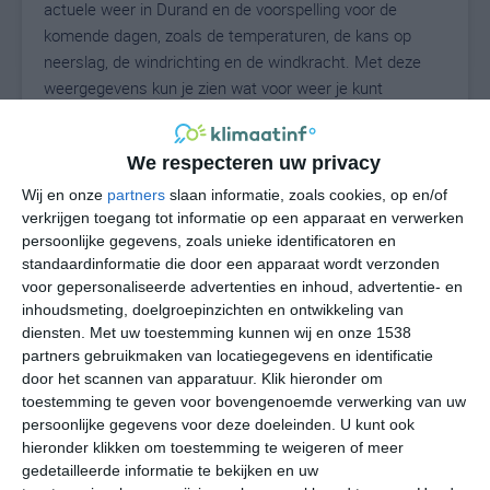
actuele weer in Durand en de voorspelling voor de
komende dagen, zoals de temperaturen, de kans op
neerslag, de windrichting en de windkracht. Met deze
weergegevens kun je zien wat voor weer je kunt
verwachten in Durand. Op basis van de
klimaatstatistieken beschrijven we het weer per maand
We respecteren uw privacy
in Durand. Dit is geen langetermijnverwachting, maar
geeft het gemiddelde weerbeeld voor alle maanden van
Wij en onze
partners
slaan informatie, zoals cookies, op en/of
het jaar. Wil je de uitgebreide weersverwachting voor
verkrijgen toegang tot informatie op een apparaat en verwerken
persoonlijke gegevens, zoals unieke identificatoren en
Durand zien? Op de pagina met extra weerinformatie
standaardinformatie die door een apparaat wordt verzonden
tonen we de kans op sneeuw, de gevoelstemperatuur,
voor gepersonaliseerde advertenties en inhoud, advertentie- en
de zichtbaarheid, de UV-kracht, de luchtdruk en meer
inhoudsmeting, doelgroepinzichten en ontwikkeling van
goede weerinfo.
diensten.
Met uw toestemming kunnen wij en onze 1538
partners gebruikmaken van locatiegegevens en identificatie
door het scannen van apparatuur. Klik hieronder om
toestemming te geven voor bovengenoemde verwerking van uw
22
N
°C
persoonlijke gegevens voor deze doeleinden. U kunt ook
hieronder klikken om toestemming te weigeren of meer
L
gedetailleerde informatie te bekijken en uw
W