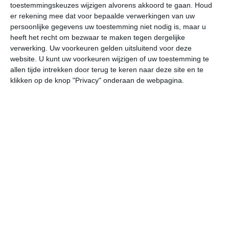
toestemmingskeuzes wijzigen alvorens akkoord te gaan.
Houd
W
er rekening mee dat voor bepaalde verwerkingen van uw
persoonlijke gegevens uw toestemming niet nodig is, maar u
vr
za
zo
ma
di
heeft het recht om bezwaar te maken tegen dergelijke
verwerking. Uw voorkeuren gelden uitsluitend voor deze
website. U kunt uw voorkeuren wijzigen of uw toestemming te
allen tijde intrekken door terug te keren naar deze site en te
29°
20°
28°
20°
29°
18°
29°
21°
27°
20°
klikken op de knop "Privacy" onderaan de webpagina.
21°C
21°C
24°C
26°C
28°C
27
04:00
07:00
10:00
13:00
16:00
19
04:00
07:00
10:00
13:00
16:00
19
ZZW 1
ZZW 1
ZZW 2
ZZW 2
ZW 2
WZ