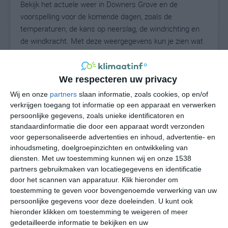
Bekijk het actuele weer in Downers Grove en de
voorspelling voor de komende dagen, zoals de
temperaturen, de kans op neerslag, de windrichting en
de windkracht. Met deze weergegevens kun je zien wat
voor weer je kunt verwachten in Downers Grove. Op
basis van de klimaatstatistieken beschrijven we het
weer per maand in Downers Grove. Dit is geen
We respecteren uw privacy
langetermijnverwachting, maar geeft het gemiddelde
Wij en onze
partners
slaan informatie, zoals cookies, op en/of
weerbeeld voor alle maanden van het jaar. Wil je de
verkrijgen toegang tot informatie op een apparaat en verwerken
uitgebreide weersverwachting voor Downers Grove zien?
persoonlijke gegevens, zoals unieke identificatoren en
Op de pagina met extra weerinformatie tonen we de
standaardinformatie die door een apparaat wordt verzonden
voor gepersonaliseerde advertenties en inhoud, advertentie- en
kans op sneeuw, de gevoelstemperatuur, de
inhoudsmeting, doelgroepinzichten en ontwikkeling van
zichtbaarheid, de UV-kracht, de luchtdruk en meer goede
diensten.
Met uw toestemming kunnen wij en onze 1538
weerinfo.
partners gebruikmaken van locatiegegevens en identificatie
door het scannen van apparatuur. Klik hieronder om
toestemming te geven voor bovengenoemde verwerking van uw
persoonlijke gegevens voor deze doeleinden. U kunt ook
24
N
°C
hieronder klikken om toestemming te weigeren of meer
L
gedetailleerde informatie te bekijken en uw