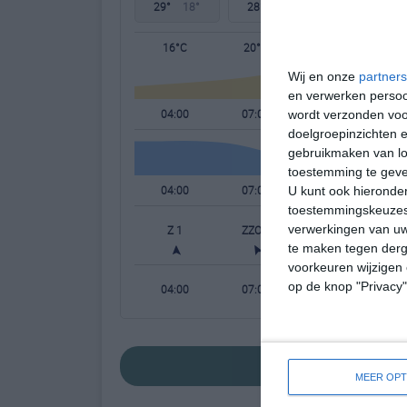
29°
18°
28°
21°
28°
21°
16°C
20°C
26°C
Wij en onze
partners
en verwerken persoon
04:00
07:00
10:00
wordt verzonden voo
doelgroepinzichten e
gebruikmaken van loc
toestemming te gev
04:00
07:00
10:00
U kunt ook hieronder
toestemmingskeuzes 
verwerkingen van uw
Z 1
ZZO 2
Z 2
te maken tegen derge
voorkeuren wijzigen 
op de knop "Privacy
04:00
07:00
10:00
bekijk de uitgeb
MEER OPT