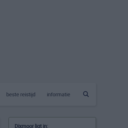
beste reistijd
informatie
Dixmoor ligt in: