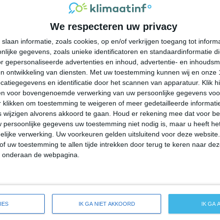
27°
21°
25°
19°
23°
17°
26°
19°
We respecteren uw privacy
28°C
28°C
26°C
24°C
23°C
slaan informatie, zoals cookies, op en/of verkrijgen toegang tot infor
lijke gegevens, zoals unieke identificatoren en standaardinformatie d
13:00
16:00
19:00
22:00
01:00
r gepersonaliseerde advertenties en inhoud, advertentie- en inhoudsm
n ontwikkeling van diensten.
Met uw toestemming kunnen wij en onze 
atiegegevens en identificatie door het scannen van apparatuur. Klik 
en voor bovengenoemde verwerking van uw persoonlijke gegevens voo
13:00
16:00
19:00
22:00
01:00
 klikken om toestemming te weigeren of meer gedetailleerde informatie
wijzigen alvorens akkoord te gaan.
Houd er rekening mee dat voor b
 persoonlijke gegevens uw toestemming niet nodig is, maar u heeft h
ZZW 3
ZZW 3
Z 3
ZW 3
ZW 2
lijke verwerking. Uw voorkeuren gelden uitsluitend voor deze website
of uw toestemming te allen tijde intrekken door terug te keren naar deze
" onderaan de webpagina.
13:00
16:00
19:00
22:00
01:00
reide weersverwachting voor Dixmoor
IES
IK GA NIET AKKOORD
IK GA