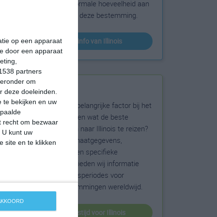
sneeuw en de normale hoeveelheid aan
zonneschijn voor deze bestemming.
klimaatinfo van Illinois
matie op een apparaat
ie door een apparaat
eting,
1538 partners
hieronder om
Beste reistijd
r deze doeleinden.
 te bekijken en uw
Het weer is een belangrijke factor bij het
epaalde
reizen. Wil je weten wat de beste
et recht om bezwaar
maanden zijn om naar Illinois te reizen?
. U kunt uw
Op basis van klimaatgegevens,
 site en te klikken
weersextremen en specifieke
weerinformatie bieden wij informatie
over de beste reisperiodes voor
duizenden bestemmingen wereldwijd.
 AKKOORD
beste reistijd voor Illinois