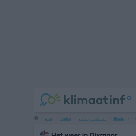
weer
landen
verenigde staten
illinois
di
>
>
>
>
>
Het weer in Dixmoor