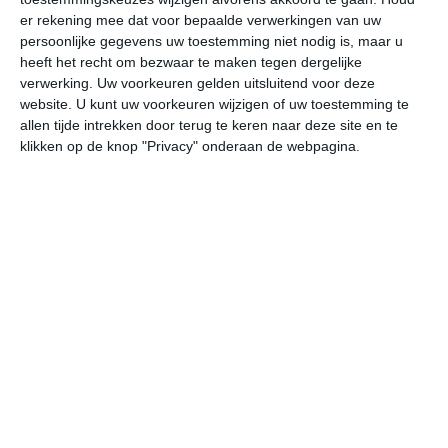
er rekening mee dat voor bepaalde verwerkingen van uw
do
vr
za
zo
ma
persoonlijke gegevens uw toestemming niet nodig is, maar u
heeft het recht om bezwaar te maken tegen dergelijke
verwerking. Uw voorkeuren gelden uitsluitend voor deze
36°
15°
37°
16°
37°
18°
35°
18°
34°
17°
website. U kunt uw voorkeuren wijzigen of uw toestemming te
allen tijde intrekken door terug te keren naar deze site en te
14°C
18°C
26°C
33°C
36°C
33
klikken op de knop "Privacy" onderaan de webpagina.
05:00
08:00
11:00
14:00
17:00
20
05:00
08:00
11:00
14:00
17:00
20
ZZW 1
ZO 1
Z 1
NW 2
NNW 3
NN
05:00
08:00
11:00
14:00
17:00
20