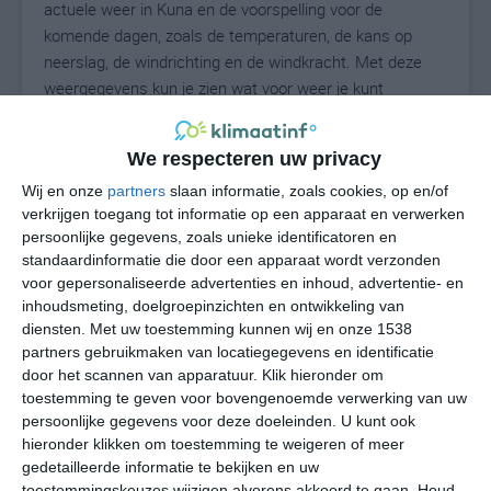
actuele weer in Kuna en de voorspelling voor de
komende dagen, zoals de temperaturen, de kans op
neerslag, de windrichting en de windkracht. Met deze
weergegevens kun je zien wat voor weer je kunt
verwachten in Kuna. Op basis van de klimaatstatistieken
beschrijven we het weer per maand in Kuna. Dit is geen
We respecteren uw privacy
langetermijnverwachting, maar geeft het gemiddelde
weerbeeld voor alle maanden van het jaar. Wil je de
Wij en onze
partners
slaan informatie, zoals cookies, op en/of
verkrijgen toegang tot informatie op een apparaat en verwerken
uitgebreide weersverwachting voor Kuna zien? Op de
persoonlijke gegevens, zoals unieke identificatoren en
pagina met extra weerinformatie tonen we de kans op
standaardinformatie die door een apparaat wordt verzonden
sneeuw, de gevoelstemperatuur, de zichtbaarheid, de
voor gepersonaliseerde advertenties en inhoud, advertentie- en
UV-kracht, de luchtdruk en meer goede weerinfo.
inhoudsmeting, doelgroepinzichten en ontwikkeling van
diensten.
Met uw toestemming kunnen wij en onze 1538
partners gebruikmaken van locatiegegevens en identificatie
door het scannen van apparatuur. Klik hieronder om
26
N
°C
toestemming te geven voor bovengenoemde verwerking van uw
persoonlijke gegevens voor deze doeleinden. U kunt ook
L
hieronder klikken om toestemming te weigeren of meer
W
gedetailleerde informatie te bekijken en uw
toestemmingskeuzes wijzigen alvorens akkoord te gaan.
Houd