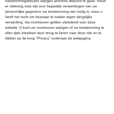
toestemmingskeuzes wijzigen alvorens akkoord te gaan.
Houd
er rekening mee dat voor bepaalde verwerkingen van uw
persoonlijke gegevens uw toestemming niet nodig is, maar u
do
vr
za
zo
ma
heeft het recht om bezwaar te maken tegen dergelijke
verwerking. Uw voorkeuren gelden uitsluitend voor deze
website. U kunt uw voorkeuren wijzigen of uw toestemming te
35°
16°
36°
17°
35°
19°
34°
19°
33°
18°
allen tijde intrekken door terug te keren naar deze site en te
klikken op de knop "Privacy" onderaan de webpagina.
29°C
34°C
34°C
26°C
22°C
20
12:00
15:00
18:00
21:00
00:00
03
12:00
15:00
18:00
21:00
00:00
03
NNO 2
WNW 3
NW 3
WZW 2
Z 2
Z
12:00
15:00
18:00
21:00
00:00
03