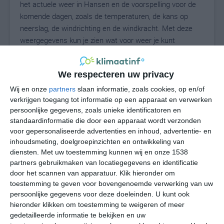
het actuele weer in Hansen en de voorspelling voor de
komende dagen, zoals de temperaturen, de kans op
neerslag, de windrichting en de windkracht. Met deze
weergegevens kun je zien wat voor weer je kunt
verwachten in Hansen. Op basis van de
klimaatstatistieken beschrijven we het weer per maand
We respecteren uw privacy
in Hansen. Dit is geen langetermijnverwachting, maar
geeft het gemiddelde weerbeeld voor alle maanden van
Wij en onze
partners
slaan informatie, zoals cookies, op en/of
het jaar. Wil je de uitgebreide weersverwachting voor
verkrijgen toegang tot informatie op een apparaat en verwerken
persoonlijke gegevens, zoals unieke identificatoren en
Hansen zien? Op de pagina met extra weerinformatie
standaardinformatie die door een apparaat wordt verzonden
tonen we de kans op sneeuw, de gevoelstemperatuur,
voor gepersonaliseerde advertenties en inhoud, advertentie- en
de zichtbaarheid, de UV-kracht, de luchtdruk en meer
inhoudsmeting, doelgroepinzichten en ontwikkeling van
goede weerinfo.
diensten.
Met uw toestemming kunnen wij en onze 1538
partners gebruikmaken van locatiegegevens en identificatie
door het scannen van apparatuur. Klik hieronder om
toestemming te geven voor bovengenoemde verwerking van uw
25
N
°C
persoonlijke gegevens voor deze doeleinden. U kunt ook
hieronder klikken om toestemming te weigeren of meer
L
gedetailleerde informatie te bekijken en uw
W