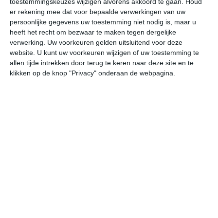
toestemmingskeuzes wijzigen alvorens akkoord te gaan.
Houd
er rekening mee dat voor bepaalde verwerkingen van uw
persoonlijke gegevens uw toestemming niet nodig is, maar u
do
vr
za
zo
ma
heeft het recht om bezwaar te maken tegen dergelijke
verwerking. Uw voorkeuren gelden uitsluitend voor deze
website. U kunt uw voorkeuren wijzigen of uw toestemming te
26°
14°
30°
10°
31°
13°
31°
14°
30°
14°
allen tijde intrekken door terug te keren naar deze site en te
klikken op de knop "Privacy" onderaan de webpagina.
11°C
12°C
11°C
18°C
26°C
29
00:00
03:00
06:00
09:00
12:00
15
00:00
03:00
06:00
09:00
12:00
15
ZO 2
ZO 2
ZZO 2
Z 1
W 2
W
00:00
03:00
06:00
09:00
12:00
15