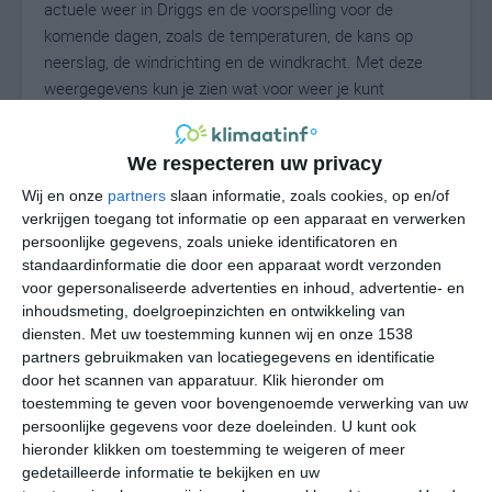
actuele weer in Driggs en de voorspelling voor de
komende dagen, zoals de temperaturen, de kans op
neerslag, de windrichting en de windkracht. Met deze
weergegevens kun je zien wat voor weer je kunt
verwachten in Driggs. Op basis van de
klimaatstatistieken beschrijven we het weer per maand
We respecteren uw privacy
in Driggs. Dit is geen langetermijnverwachting, maar
geeft het gemiddelde weerbeeld voor alle maanden van
Wij en onze
partners
slaan informatie, zoals cookies, op en/of
het jaar. Wil je de uitgebreide weersverwachting voor
verkrijgen toegang tot informatie op een apparaat en verwerken
persoonlijke gegevens, zoals unieke identificatoren en
Driggs zien? Op de pagina met extra weerinformatie
standaardinformatie die door een apparaat wordt verzonden
tonen we de kans op sneeuw, de gevoelstemperatuur,
voor gepersonaliseerde advertenties en inhoud, advertentie- en
de zichtbaarheid, de UV-kracht, de luchtdruk en meer
inhoudsmeting, doelgroepinzichten en ontwikkeling van
goede weerinfo.
diensten.
Met uw toestemming kunnen wij en onze 1538
partners gebruikmaken van locatiegegevens en identificatie
door het scannen van apparatuur. Klik hieronder om
toestemming te geven voor bovengenoemde verwerking van uw
22
N
°C
persoonlijke gegevens voor deze doeleinden. U kunt ook
hieronder klikken om toestemming te weigeren of meer
L
gedetailleerde informatie te bekijken en uw
W