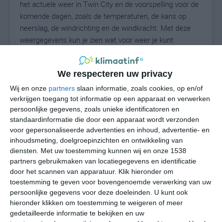
het actuele weer in Twin City en de voorspelling voor de
komende dagen, zoals de temperaturen, de kans op
neerslag, de windrichting en de windkracht. Met deze
weergegevens kun je zien wat voor weer je kunt
verwachten in Twin City. Op basis van de
klimaatstatistieken beschrijven we het weer per maand
We respecteren uw privacy
in Twin City. Dit is geen langetermijnverwachting, maar
geeft het gemiddelde weerbeeld voor alle maanden van
Wij en onze
partners
slaan informatie, zoals cookies, op en/of
het jaar. Wil je de uitgebreide weersverwachting voor
verkrijgen toegang tot informatie op een apparaat en verwerken
persoonlijke gegevens, zoals unieke identificatoren en
Twin City zien? Op de pagina met extra weerinformatie
standaardinformatie die door een apparaat wordt verzonden
tonen we de kans op sneeuw, de gevoelstemperatuur,
voor gepersonaliseerde advertenties en inhoud, advertentie- en
de zichtbaarheid, de UV-kracht, de luchtdruk en meer
inhoudsmeting, doelgroepinzichten en ontwikkeling van
goede weerinfo.
diensten.
Met uw toestemming kunnen wij en onze 1538
partners gebruikmaken van locatiegegevens en identificatie
door het scannen van apparatuur. Klik hieronder om
toestemming te geven voor bovengenoemde verwerking van uw
27
N
°C
persoonlijke gegevens voor deze doeleinden. U kunt ook
hieronder klikken om toestemming te weigeren of meer
L
gedetailleerde informatie te bekijken en uw
W