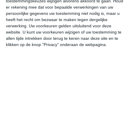
toestemmingskeuzes wijzigen alvorens akkoord te gaan.
Houd
er rekening mee dat voor bepaalde verwerkingen van uw
persoonlijke gegevens uw toestemming niet nodig is, maar u
undefined
ma
di
wo
do
heeft het recht om bezwaar te maken tegen dergelijke
verwerking. Uw voorkeuren gelden uitsluitend voor deze
website. U kunt uw voorkeuren wijzigen of uw toestemming te
32°
22°
34°
23°
34°
23°
35°
24°
35°
24°
allen tijde intrekken door terug te keren naar deze site en te
klikken op de knop "Privacy" onderaan de webpagina.
30°C
31°C
30°C
26°C
25°C
24
12:00
15:00
18:00
21:00
00:00
03
12:00
15:00
18:00
21:00
00:00
03
ZZW 1
ZZW 2
Z 2
Z 1
Z 1
ZZ
12:00
15:00
18:00
21:00
00:00
03