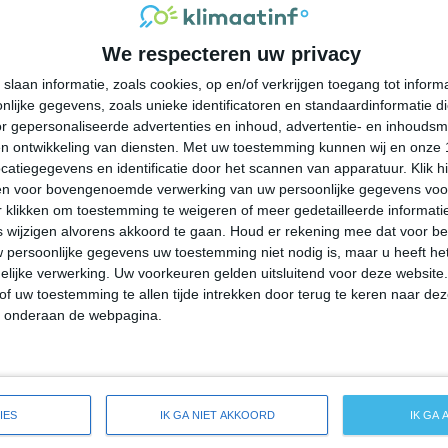
31°
22°
32°
22°
32°
22°
34°
23°
We respecteren uw privacy
23°C
28°C
30°C
29°C
25°C
slaan informatie, zoals cookies, op en/of verkrijgen toegang tot infor
lijke gegevens, zoals unieke identificatoren en standaardinformatie d
09:00
12:00
15:00
18:00
21:00
r gepersonaliseerde advertenties en inhoud, advertentie- en inhoudsm
n ontwikkeling van diensten.
Met uw toestemming kunnen wij en onze 
atiegegevens en identificatie door het scannen van apparatuur. Klik 
en voor bovengenoemde verwerking van uw persoonlijke gegevens voo
09:00
12:00
15:00
18:00
21:00
 klikken om toestemming te weigeren of meer gedetailleerde informatie
wijzigen alvorens akkoord te gaan.
Houd er rekening mee dat voor b
 persoonlijke gegevens uw toestemming niet nodig is, maar u heeft h
O 1
ZZO 1
Z 1
ZO 1
O 1
lijke verwerking. Uw voorkeuren gelden uitsluitend voor deze website
of uw toestemming te allen tijde intrekken door terug te keren naar deze
" onderaan de webpagina.
09:00
12:00
15:00
18:00
21:00
 weersverwachting voor Lakeview Estates
IES
IK GA NIET AKKOORD
IK GA