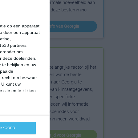
sneeuw en de normale hoeveelheid aan
zonneschijn voor deze bestemming.
klimaatinfo van Georgia
matie op een apparaat
ie door een apparaat
eting,
1538 partners
hieronder om
Beste reistijd
r deze doeleinden.
 te bekijken en uw
Het weer is een belangrijke factor bij het
epaalde
reizen. Wil je weten wat de beste
et recht om bezwaar
maanden zijn om naar Georgia te
. U kunt uw
reizen? Op basis van klimaatgegevens,
 site en te klikken
weersextremen en specifieke
weerinformatie bieden wij informatie
over de beste reisperiodes voor
duizenden bestemmingen wereldwijd.
 AKKOORD
beste reistijd voor Georgia