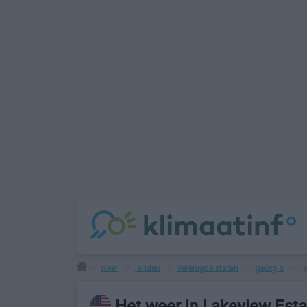
weer
landen
verenigde staten
georgia
l
>
>
>
>
>
Het weer in Lakeview Esta