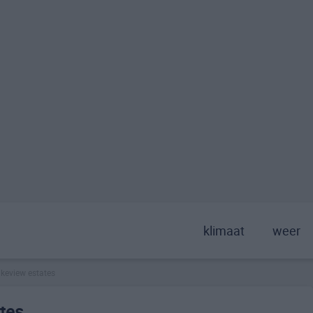
klimaat
weer
akeview estates
tes