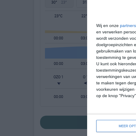
30°
23°
31°
21°
30°
21°
23°C
22°C
21°C
Wij en onze
partners
en verwerken persoon
00:00
03:00
06:00
wordt verzonden voo
doelgroepinzichten e
gebruikmaken van loc
toestemming te gev
00:00
03:00
06:00
U kunt ook hieronder
toestemmingskeuzes 
verwerkingen van uw
OZO 1
O 1
ONO 1
te maken tegen derge
voorkeuren wijzigen 
op de knop "Privacy
00:00
03:00
06:00
bekijk de uitgebreide
MEER OPT