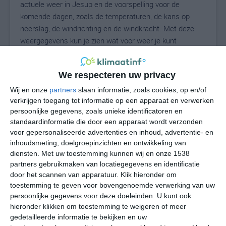
actuele weer in Jesup en de voorspelling voor de
komende dagen, zoals de temperaturen, de kans op
neerslag, de windrichting en de windkracht. Met deze
weergegevens kun je zien wat voor weer je kunt
verwachten in Jesup. Op basis van de
klimaatstatistieken beschrijven we het weer per maand
We respecteren uw privacy
in Jesup. Dit is geen langetermijnverwachting, maar
geeft het gemiddelde weerbeeld voor alle maanden van
Wij en onze
partners
slaan informatie, zoals cookies, op en/of
het jaar. Wil je de uitgebreide weersverwachting voor
verkrijgen toegang tot informatie op een apparaat en verwerken
persoonlijke gegevens, zoals unieke identificatoren en
Jesup zien? Op de pagina met extra weerinformatie
standaardinformatie die door een apparaat wordt verzonden
tonen we de kans op sneeuw, de gevoelstemperatuur,
voor gepersonaliseerde advertenties en inhoud, advertentie- en
de zichtbaarheid, de UV-kracht, de luchtdruk en meer
inhoudsmeting, doelgroepinzichten en ontwikkeling van
goede weerinfo.
diensten.
Met uw toestemming kunnen wij en onze 1538
partners gebruikmaken van locatiegegevens en identificatie
door het scannen van apparatuur. Klik hieronder om
toestemming te geven voor bovengenoemde verwerking van uw
28
N
°C
persoonlijke gegevens voor deze doeleinden. U kunt ook
hieronder klikken om toestemming te weigeren of meer
L
gedetailleerde informatie te bekijken en uw
W