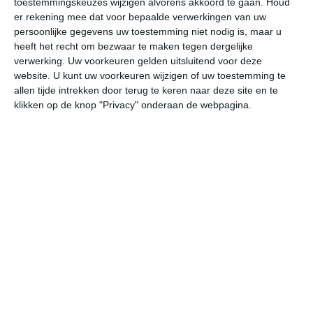
toestemmingskeuzes wijzigen alvorens akkoord te gaan.
Houd
er rekening mee dat voor bepaalde verwerkingen van uw
persoonlijke gegevens uw toestemming niet nodig is, maar u
vr
za
zo
ma
di
heeft het recht om bezwaar te maken tegen dergelijke
verwerking. Uw voorkeuren gelden uitsluitend voor deze
website. U kunt uw voorkeuren wijzigen of uw toestemming te
33°
22°
30°
23°
34°
23°
34°
23°
35°
23°
allen tijde intrekken door terug te keren naar deze site en te
klikken op de knop "Privacy" onderaan de webpagina.
32°C
29°C
25°C
24°C
24°C
23
16:00
19:00
22:00
01:00
04:00
07
16:00
19:00
22:00
01:00
04:00
07
O 3
OZO 2
O 1
ONO 1
O 1
NO
16:00
19:00
22:00
01:00
04:00
07