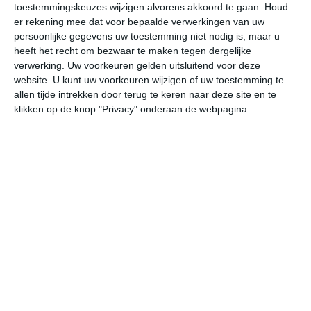
toestemmingskeuzes wijzigen alvorens akkoord te gaan.
Houd
W
er rekening mee dat voor bepaalde verwerkingen van uw
persoonlijke gegevens uw toestemming niet nodig is, maar u
vr
za
zo
ma
di
heeft het recht om bezwaar te maken tegen dergelijke
verwerking. Uw voorkeuren gelden uitsluitend voor deze
website. U kunt uw voorkeuren wijzigen of uw toestemming te
allen tijde intrekken door terug te keren naar deze site en te
32°
21°
33°
21°
32°
22°
32°
22°
32°
22°
klikken op de knop "Privacy" onderaan de webpagina.
29°C
25°C
23°C
22°C
21°C
27
19:00
22:00
01:00
04:00
07:00
10
19:00
22:00
01:00
04:00
07:00
10
ZO 0
OZO 0
ONO 0
O 0
OZO 0
ZO