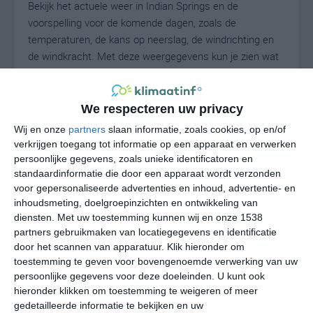
Bekijk het actuele weer in Indian Springs en de
voorspelling voor de komende dagen, zoals de
temperaturen, de kans op neerslag, de windrichting en
de windkracht. Met deze weergegevens kun je zien wat
voor weer je kunt verwachten in Indian Springs. Op basis
van de klimaatstatistieken beschrijven we het weer per
maand in Indian Springs. Dit is geen
We respecteren uw privacy
langetermijnverwachting, maar geeft het gemiddelde
Wij en onze
partners
slaan informatie, zoals cookies, op en/of
weerbeeld voor alle maanden van het jaar. Wil je de
verkrijgen toegang tot informatie op een apparaat en verwerken
uitgebreide weersverwachting voor Indian Springs zien?
persoonlijke gegevens, zoals unieke identificatoren en
Op de pagina met extra weerinformatie tonen we de
standaardinformatie die door een apparaat wordt verzonden
voor gepersonaliseerde advertenties en inhoud, advertentie- en
kans op sneeuw, de gevoelstemperatuur, de
inhoudsmeting, doelgroepinzichten en ontwikkeling van
zichtbaarheid, de UV-kracht, de luchtdruk en meer goede
diensten.
Met uw toestemming kunnen wij en onze 1538
weerinfo.
partners gebruikmaken van locatiegegevens en identificatie
door het scannen van apparatuur. Klik hieronder om
toestemming te geven voor bovengenoemde verwerking van uw
persoonlijke gegevens voor deze doeleinden. U kunt ook
26
N
°C
hieronder klikken om toestemming te weigeren of meer
L
gedetailleerde informatie te bekijken en uw