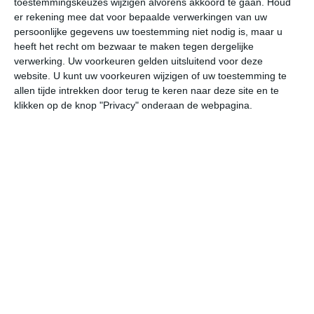
toestemmingskeuzes wijzigen alvorens akkoord te gaan.
Houd
er rekening mee dat voor bepaalde verwerkingen van uw
persoonlijke gegevens uw toestemming niet nodig is, maar u
za
zo
ma
di
wo
heeft het recht om bezwaar te maken tegen dergelijke
verwerking. Uw voorkeuren gelden uitsluitend voor deze
website. U kunt uw voorkeuren wijzigen of uw toestemming te
32°
21°
32°
21°
31°
22°
32°
22°
31°
22°
allen tijde intrekken door terug te keren naar deze site en te
klikken op de knop "Privacy" onderaan de webpagina.
20°C
26°C
30°C
31°C
28°C
25
07:00
10:00
13:00
16:00
19:00
22
07:00
10:00
13:00
16:00
19:00
22
NNO 0
ZZO 0
Z 1
Z 1
NO 1
NO
07:00
10:00
13:00
16:00
19:00
22