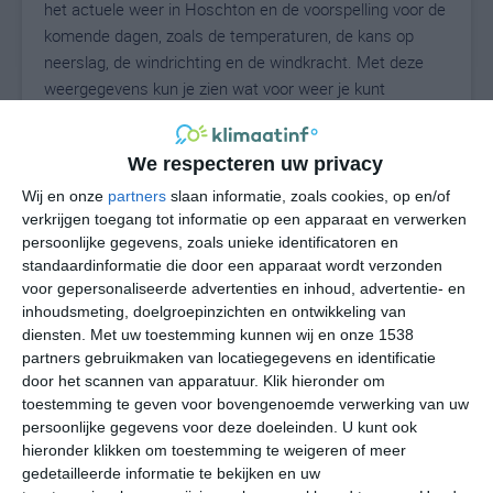
het actuele weer in Hoschton en de voorspelling voor de
komende dagen, zoals de temperaturen, de kans op
neerslag, de windrichting en de windkracht. Met deze
weergegevens kun je zien wat voor weer je kunt
verwachten in Hoschton. Op basis van de
klimaatstatistieken beschrijven we het weer per maand
We respecteren uw privacy
in Hoschton. Dit is geen langetermijnverwachting, maar
geeft het gemiddelde weerbeeld voor alle maanden van
Wij en onze
partners
slaan informatie, zoals cookies, op en/of
het jaar. Wil je de uitgebreide weersverwachting voor
verkrijgen toegang tot informatie op een apparaat en verwerken
persoonlijke gegevens, zoals unieke identificatoren en
Hoschton zien? Op de pagina met extra weerinformatie
standaardinformatie die door een apparaat wordt verzonden
tonen we de kans op sneeuw, de gevoelstemperatuur,
voor gepersonaliseerde advertenties en inhoud, advertentie- en
de zichtbaarheid, de UV-kracht, de luchtdruk en meer
inhoudsmeting, doelgroepinzichten en ontwikkeling van
goede weerinfo.
diensten.
Met uw toestemming kunnen wij en onze 1538
partners gebruikmaken van locatiegegevens en identificatie
door het scannen van apparatuur. Klik hieronder om
toestemming te geven voor bovengenoemde verwerking van uw
26
N
°C
persoonlijke gegevens voor deze doeleinden. U kunt ook
hieronder klikken om toestemming te weigeren of meer
L
gedetailleerde informatie te bekijken en uw
W