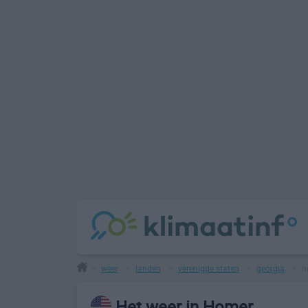
weer
landen
verenigde staten
georgia
h
>
>
>
>
>
Het weer in Homer