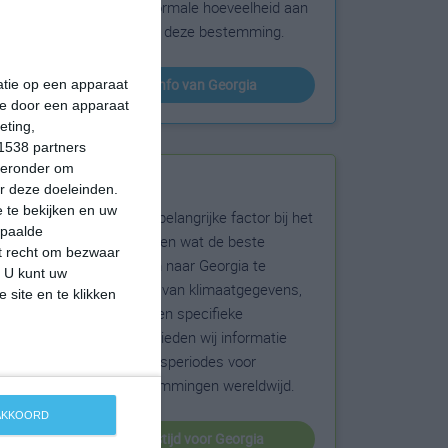
sneeuw en de normale hoeveelheid aan
zonneschijn voor deze bestemming.
klimaatinfo van Georgia
matie op een apparaat
ie door een apparaat
eting,
1538 partners
hieronder om
Beste reistijd
r deze doeleinden.
 te bekijken en uw
Het weer is een belangrijke factor bij het
epaalde
reizen. Wil je weten wat de beste
et recht om bezwaar
maanden zijn om naar Georgia te
. U kunt uw
reizen? Op basis van klimaatgegevens,
 site en te klikken
weersextremen en specifieke
weerinformatie bieden wij informatie
over de beste reisperiodes voor
duizenden bestemmingen wereldwijd.
 AKKOORD
beste reistijd voor Georgia