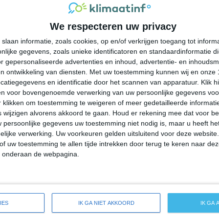
31°
21°
31°
22°
31°
22°
35°
22°
We respecteren uw privacy
22°C
26°C
29°C
28°C
25°C
slaan informatie, zoals cookies, op en/of verkrijgen toegang tot infor
lijke gegevens, zoals unieke identificatoren en standaardinformatie d
09:00
12:00
15:00
18:00
21:00
r gepersonaliseerde advertenties en inhoud, advertentie- en inhoudsm
n ontwikkeling van diensten.
Met uw toestemming kunnen wij en onze 
atiegegevens en identificatie door het scannen van apparatuur. Klik 
en voor bovengenoemde verwerking van uw persoonlijke gegevens voo
09:00
12:00
15:00
18:00
21:00
 klikken om toestemming te weigeren of meer gedetailleerde informatie
wijzigen alvorens akkoord te gaan.
Houd er rekening mee dat voor b
 persoonlijke gegevens uw toestemming niet nodig is, maar u heeft h
O 1
Z 1
ZZO 1
Z 1
ZO 1
lijke verwerking. Uw voorkeuren gelden uitsluitend voor deze website
of uw toestemming te allen tijde intrekken door terug te keren naar deze
" onderaan de webpagina.
09:00
12:00
15:00
18:00
21:00
breide weersverwachting voor Homer
IES
IK GA NIET AKKOORD
IK GA