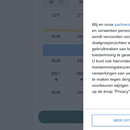
30°
22°
30°
20°
30°
20°
22°C
21°C
21°C
Wij en onze
partners
en verwerken persoon
00:00
03:00
06:00
wordt verzonden voo
doelgroepinzichten e
gebruikmaken van loc
toestemming te gev
00:00
03:00
06:00
U kunt ook hieronder
toestemmingskeuzes 
verwerkingen van uw
OZO 1
ONO 1
O 1
te maken tegen derge
voorkeuren wijzigen 
op de knop "Privacy
00:00
03:00
06:00
bekijk de uitge
MEER OPT