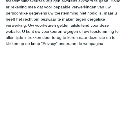
toestemmingskeuzes wijzigen alvorens akkoord te gaan.
Houd
er rekening mee dat voor bepaalde verwerkingen van uw
persoonlijke gegevens uw toestemming niet nodig is, maar u
vr
za
zo
ma
di
heeft het recht om bezwaar te maken tegen dergelijke
verwerking. Uw voorkeuren gelden uitsluitend voor deze
website. U kunt uw voorkeuren wijzigen of uw toestemming te
33°
23°
30°
23°
33°
23°
34°
23°
34°
23°
allen tijde intrekken door terug te keren naar deze site en te
klikken op de knop "Privacy" onderaan de webpagina.
23°C
24°C
29°C
32°C
31°C
27
05:00
08:00
11:00
14:00
17:00
20
05:00
08:00
11:00
14:00
17:00
20
NNO 0
NNO 0
O 2
O 2
OZO 3
OZ
05:00
08:00
11:00
14:00
17:00
20