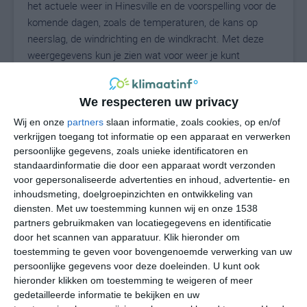
het actuele weer in Hinesville en de voorspelling voor de
komende dagen, zoals de temperaturen, de kans op
neerslag, de windrichting en de windkracht. Met deze
weergegevens kun je zien wat voor weer je kunt
verwachten in Hinesville. Op basis van de
klimaatstatistieken beschrijven we het weer per maand
We respecteren uw privacy
in Hinesville. Dit is geen langetermijnverwachting, maar
geeft het gemiddelde weerbeeld voor alle maanden van
Wij en onze
partners
slaan informatie, zoals cookies, op en/of
het jaar. Wil je de uitgebreide weersverwachting voor
verkrijgen toegang tot informatie op een apparaat en verwerken
persoonlijke gegevens, zoals unieke identificatoren en
Hinesville zien? Op de pagina met extra weerinformatie
standaardinformatie die door een apparaat wordt verzonden
tonen we de kans op sneeuw, de gevoelstemperatuur,
voor gepersonaliseerde advertenties en inhoud, advertentie- en
de zichtbaarheid, de UV-kracht, de luchtdruk en meer
inhoudsmeting, doelgroepinzichten en ontwikkeling van
goede weerinfo.
diensten.
Met uw toestemming kunnen wij en onze 1538
partners gebruikmaken van locatiegegevens en identificatie
door het scannen van apparatuur. Klik hieronder om
toestemming te geven voor bovengenoemde verwerking van uw
27
N
°C
persoonlijke gegevens voor deze doeleinden. U kunt ook
hieronder klikken om toestemming te weigeren of meer
L
gedetailleerde informatie te bekijken en uw
W