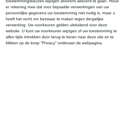
toestemmingskeuzes wijzigen alvorens akkoord te gaan.
Houd
er rekening mee dat voor bepaalde verwerkingen van uw
persoonlijke gegevens uw toestemming niet nodig is, maar u
do
vr
za
zo
ma
heeft het recht om bezwaar te maken tegen dergelijke
verwerking. Uw voorkeuren gelden uitsluitend voor deze
website. U kunt uw voorkeuren wijzigen of uw toestemming te
30°
24°
30°
25°
30°
25°
30°
25°
31°
26°
allen tijde intrekken door terug te keren naar deze site en te
klikken op de knop "Privacy" onderaan de webpagina.
29°C
28°C
27°C
26°C
26°C
25
12:00
15:00
18:00
21:00
00:00
03
12:00
15:00
18:00
21:00
00:00
03
O 3
OZO 3
N 3
ONO 3
ONO 4
ON
12:00
15:00
18:00
21:00
00:00
03