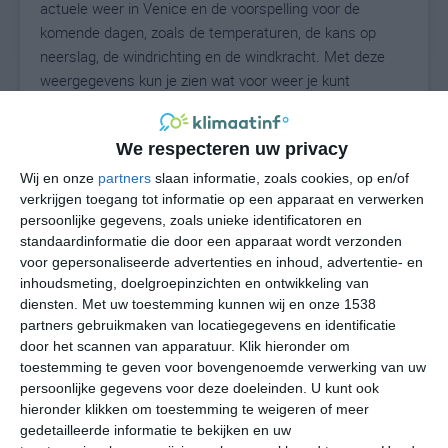
actuele weer in Venice en de voorspelling voor de
komende dagen, zoals de temperaturen, de kans op
neerslag, de windrichting en de windkracht. Met deze
weergegevens kun je zien wat voor weer je kunt
verwachten in Venice. Op basis van de
klimaatstatistieken beschrijven we het weer per maand
We respecteren uw privacy
in Venice. Dit is geen langetermijnverwachting, maar
geeft het gemiddelde weerbeeld voor alle maanden van
Wij en onze
partners
slaan informatie, zoals cookies, op en/of
het jaar. Wil je de uitgebreide weersverwachting voor
verkrijgen toegang tot informatie op een apparaat en verwerken
persoonlijke gegevens, zoals unieke identificatoren en
Venice zien? Op de pagina met extra weerinformatie
standaardinformatie die door een apparaat wordt verzonden
tonen we de kans op sneeuw, de gevoelstemperatuur,
voor gepersonaliseerde advertenties en inhoud, advertentie- en
de zichtbaarheid, de UV-kracht, de luchtdruk en meer
inhoudsmeting, doelgroepinzichten en ontwikkeling van
goede weerinfo.
diensten.
Met uw toestemming kunnen wij en onze 1538
partners gebruikmaken van locatiegegevens en identificatie
door het scannen van apparatuur. Klik hieronder om
toestemming te geven voor bovengenoemde verwerking van uw
27
N
°C
persoonlijke gegevens voor deze doeleinden. U kunt ook
hieronder klikken om toestemming te weigeren of meer
L
gedetailleerde informatie te bekijken en uw
W