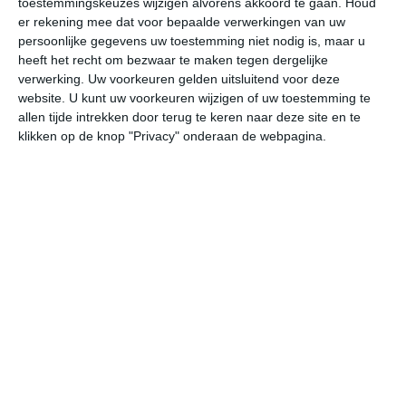
toestemmingskeuzes wijzigen alvorens akkoord te gaan.
Houd
er rekening mee dat voor bepaalde verwerkingen van uw
persoonlijke gegevens uw toestemming niet nodig is, maar u
undefined
ma
di
wo
do
heeft het recht om bezwaar te maken tegen dergelijke
verwerking. Uw voorkeuren gelden uitsluitend voor deze
website. U kunt uw voorkeuren wijzigen of uw toestemming te
34°
23°
34°
23°
34°
24°
34°
24°
34°
24°
allen tijde intrekken door terug te keren naar deze site en te
klikken op de knop "Privacy" onderaan de webpagina.
25°C
31°C
33°C
31°C
29°C
26
08:00
11:00
14:00
17:00
20:00
23
08:00
11:00
14:00
17:00
20:00
23
OZO 1
ZZO 2
Z 2
ZO 2
O 1
ZO
08:00
11:00
14:00
17:00
20:00
23