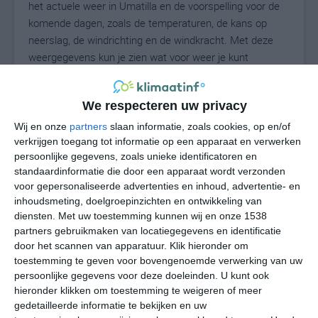
het actuele weer in Umatilla en de voorspelling voor de
komende dagen, zoals de temperaturen, de kans op
neerslag, de windrichting en de windkracht. Met deze
weergegevens kun je zien wat voor weer je kunt
verwachten in Umatilla. Op basis van de
klimaatstatistieken beschrijven we het weer per maand
We respecteren uw privacy
in Umatilla. Dit is geen langetermijnverwachting, maar
geeft het gemiddelde weerbeeld voor alle maanden van
Wij en onze
partners
slaan informatie, zoals cookies, op en/of
het jaar. Wil je de uitgebreide weersverwachting voor
verkrijgen toegang tot informatie op een apparaat en verwerken
persoonlijke gegevens, zoals unieke identificatoren en
Umatilla zien? Op de pagina met extra weerinformatie
standaardinformatie die door een apparaat wordt verzonden
tonen we de kans op sneeuw, de gevoelstemperatuur,
voor gepersonaliseerde advertenties en inhoud, advertentie- en
de zichtbaarheid, de UV-kracht, de luchtdruk en meer
inhoudsmeting, doelgroepinzichten en ontwikkeling van
goede weerinfo.
diensten.
Met uw toestemming kunnen wij en onze 1538
partners gebruikmaken van locatiegegevens en identificatie
door het scannen van apparatuur. Klik hieronder om
toestemming te geven voor bovengenoemde verwerking van uw
28
N
°C
persoonlijke gegevens voor deze doeleinden. U kunt ook
hieronder klikken om toestemming te weigeren of meer
L
gedetailleerde informatie te bekijken en uw
W