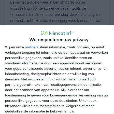
Bekijk het actuele weer in Lehigh Acres en de
voorspelling voor de komende dagen, zoals de
temperaturen, de kans op neerslag, de windrichting en
de windkracht. Met deze weergegevens kun je zien wat
voor weer je kunt verwachten in Lehigh Acres. Op basis
van de klimaatstatistieken beschrijven we het weer per
maand in Lehigh Acres. Dit is geen
We respecteren uw privacy
langetermijnverwachting, maar geeft het gemiddelde
Wij en onze
partners
slaan informatie, zoals cookies, op en/of
weerbeeld voor alle maanden van het jaar. Wil je de
verkrijgen toegang tot informatie op een apparaat en verwerken
uitgebreide weersverwachting voor Lehigh Acres zien?
persoonlijke gegevens, zoals unieke identificatoren en
Op de pagina met extra weerinformatie tonen we de
standaardinformatie die door een apparaat wordt verzonden
voor gepersonaliseerde advertenties en inhoud, advertentie- en
kans op sneeuw, de gevoelstemperatuur, de
inhoudsmeting, doelgroepinzichten en ontwikkeling van
zichtbaarheid, de UV-kracht, de luchtdruk en meer goede
diensten.
Met uw toestemming kunnen wij en onze 1538
weerinfo.
partners gebruikmaken van locatiegegevens en identificatie
door het scannen van apparatuur. Klik hieronder om
toestemming te geven voor bovengenoemde verwerking van uw
persoonlijke gegevens voor deze doeleinden. U kunt ook
26
N
°C
hieronder klikken om toestemming te weigeren of meer
L
gedetailleerde informatie te bekijken en uw