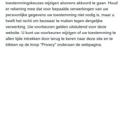
toestemmingskeuzes wijzigen alvorens akkoord te gaan.
Houd
W
er rekening mee dat voor bepaalde verwerkingen van uw
persoonlijke gegevens uw toestemming niet nodig is, maar u
vr
za
zo
ma
di
heeft het recht om bezwaar te maken tegen dergelijke
verwerking. Uw voorkeuren gelden uitsluitend voor deze
website. U kunt uw voorkeuren wijzigen of uw toestemming te
allen tijde intrekken door terug te keren naar deze site en te
32°
23°
33°
23°
33°
23°
33°
24°
34°
24°
klikken op de knop "Privacy" onderaan de webpagina.
22°C
24°C
23°C
28°C
31°C
29
01:00
04:00
07:00
10:00
13:00
16
01:00
04:00
07:00
10:00
13:00
16
NO 2
NO 2
NNO 2
ONO 3
O 3
O