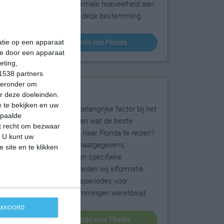
sneeuw en de normale hoeveelheid aan
zonneschijn voor deze bestemming.
klimaatinfo van Florida
matie op een apparaat
ie door een apparaat
eting,
1538 partners
hieronder om
Beste reistijd
r deze doeleinden.
 te bekijken en uw
Het weer is een belangrijke factor bij het
epaalde
reizen. Wil je weten wat de beste
et recht om bezwaar
maanden zijn om naar Florida te reizen?
. U kunt uw
Op basis van klimaatgegevens,
 site en te klikken
weersextremen en specifieke
weerinformatie bieden wij informatie
over de beste reisperiodes voor
duizenden bestemmingen wereldwijd.
 AKKOORD
beste reistijd voor Florida