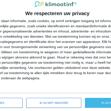
32°
27°
32°
27°
34°
27°
33°
27°
We respecteren uw privacy
31°C
30°C
29°C
28°C
28°C
slaan informatie, zoals cookies, op en/of verkrijgen toegang tot infor
lijke gegevens, zoals unieke identificatoren en standaardinformatie d
15:00
18:00
21:00
00:00
03:00
r gepersonaliseerde advertenties en inhoud, advertentie- en inhoudsm
n ontwikkeling van diensten.
Met uw toestemming kunnen wij en onze 
atiegegevens en identificatie door het scannen van apparatuur. Klik 
en voor bovengenoemde verwerking van uw persoonlijke gegevens voo
15:00
18:00
21:00
00:00
03:00
 klikken om toestemming te weigeren of meer gedetailleerde informatie
wijzigen alvorens akkoord te gaan.
Houd er rekening mee dat voor b
 persoonlijke gegevens uw toestemming niet nodig is, maar u heeft h
OZO 4
O 3
O 3
O 4
OZO 4
lijke verwerking. Uw voorkeuren gelden uitsluitend voor deze website
of uw toestemming te allen tijde intrekken door terug te keren naar deze
" onderaan de webpagina.
15:00
18:00
21:00
00:00
03:00
 weersverwachting voor Lakes by the Bay
IES
IK GA NIET AKKOORD
IK GA