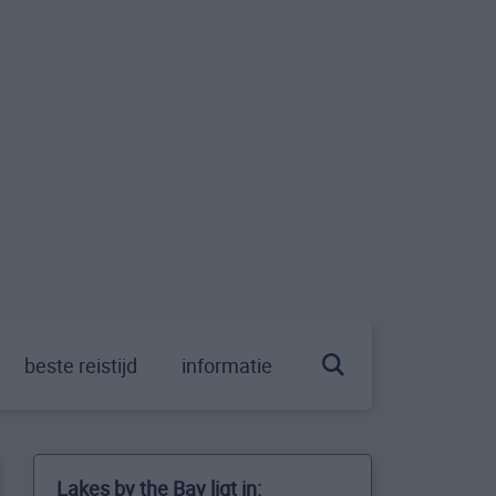
beste reistijd
informatie
Lakes by the Bay ligt in: