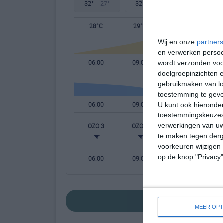
32°
27°
32°
27°
31°
28°
28°C
29°C
31°C
Wij en onze
partners
en verwerken persoon
06:00
09:00
12:00
wordt verzonden voo
doelgroepinzichten e
gebruikmaken van loc
toestemming te gev
06:00
09:00
12:00
U kunt ook hieronder
toestemmingskeuzes 
verwerkingen van uw
OZO 3
OZO 3
O 3
te maken tegen derge
voorkeuren wijzigen 
op de knop "Privacy
06:00
09:00
12:00
bekijk de uitgebreide
MEER OPT