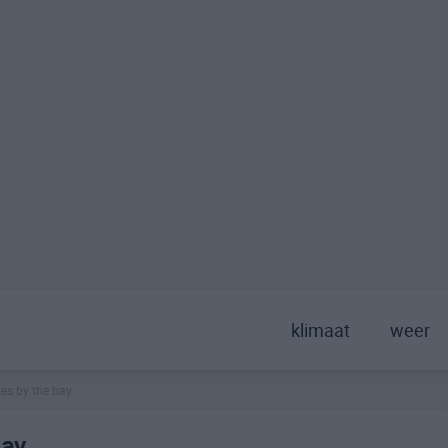
klimaat
weer
kes by the bay
Bay