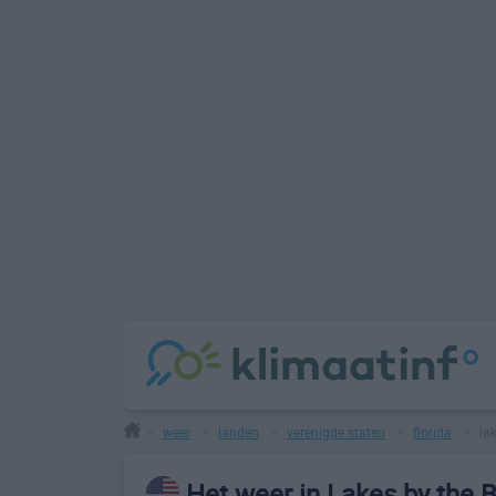
weer
landen
verenigde staten
florida
la
>
>
>
>
>
Het weer in Lakes by the 