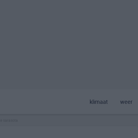
klimaat
weer
ke sarasota