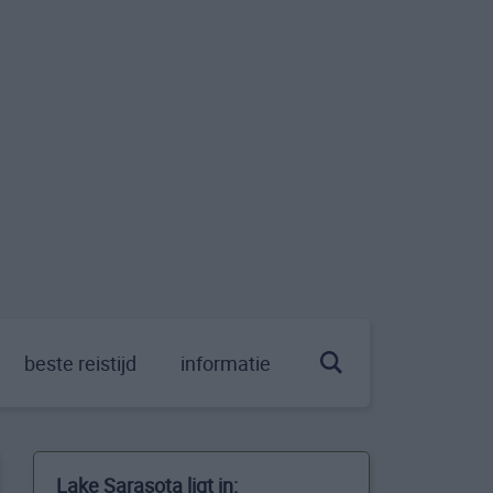
beste reistijd
informatie
Lake Sarasota ligt in: