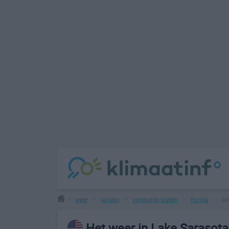
weer
landen
verenigde staten
florida
la
>
>
>
>
>
Het weer in Lake Sarasota