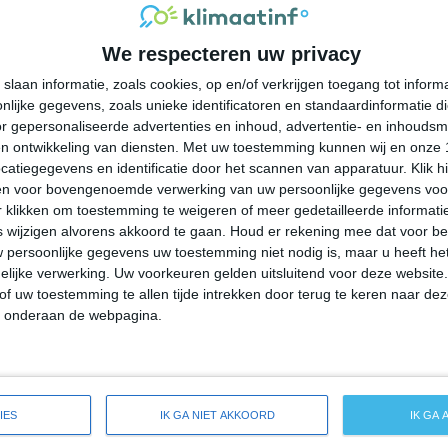
33°
24°
33°
24°
33°
24°
30°
28°
We respecteren uw privacy
26°C
30°C
29°C
28°C
25°C
slaan informatie, zoals cookies, op en/of verkrijgen toegang tot infor
lijke gegevens, zoals unieke identificatoren en standaardinformatie d
09:00
12:00
15:00
18:00
21:00
r gepersonaliseerde advertenties en inhoud, advertentie- en inhoudsm
n ontwikkeling van diensten.
Met uw toestemming kunnen wij en onze 
atiegegevens en identificatie door het scannen van apparatuur. Klik 
en voor bovengenoemde verwerking van uw persoonlijke gegevens voo
09:00
12:00
15:00
18:00
21:00
 klikken om toestemming te weigeren of meer gedetailleerde informatie
wijzigen alvorens akkoord te gaan.
Houd er rekening mee dat voor b
 persoonlijke gegevens uw toestemming niet nodig is, maar u heeft h
ONO 3
ONO 3
NO 3
NNO 2
ONO 2
lijke verwerking. Uw voorkeuren gelden uitsluitend voor deze website
of uw toestemming te allen tijde intrekken door terug te keren naar deze
" onderaan de webpagina.
09:00
12:00
15:00
18:00
21:00
de weersverwachting voor Lake Sarasota
IES
IK GA NIET AKKOORD
IK GA