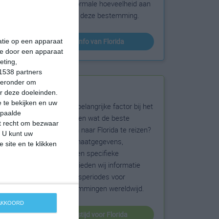
sneeuw en de normale hoeveelheid aan
zonneschijn voor deze bestemming.
klimaatinfo van Florida
matie op een apparaat
ie door een apparaat
eting,
1538 partners
hieronder om
Beste reistijd
r deze doeleinden.
 te bekijken en uw
Het weer is een belangrijke factor bij het
epaalde
reizen. Wil je weten wat de beste
et recht om bezwaar
maanden zijn om naar Florida te reizen?
. U kunt uw
Op basis van klimaatgegevens,
 site en te klikken
weersextremen en specifieke
weerinformatie bieden wij informatie
over de beste reisperiodes voor
duizenden bestemmingen wereldwijd.
 AKKOORD
beste reistijd voor Florida