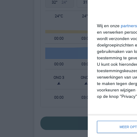
32°
24°
31°
23°
31°
24°
24°C
24°C
23°C
Wij en onze
partners
en verwerken persoon
00:00
03:00
06:00
wordt verzonden voo
doelgroepinzichten e
gebruikmaken van loc
toestemming te gev
00:00
03:00
06:00
U kunt ook hieronder
toestemmingskeuzes 
verwerkingen van uw
ONO 3
ONO 2
NO 2
te maken tegen derge
voorkeuren wijzigen 
op de knop "Privacy
00:00
03:00
06:00
bekijk de uitgebrei
MEER OPT