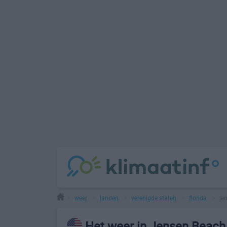
weer
landen
verenigde staten
florida
je
>
>
>
>
>
Het weer in Jensen Beach