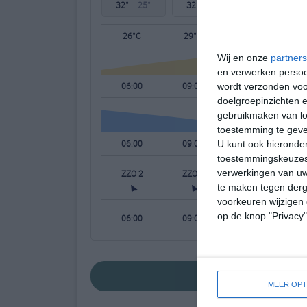
32°
25°
32°
26°
32°
26°
26°C
29°C
32°C
Wij en onze
partners
en verwerken persoon
06:00
09:00
12:00
wordt verzonden voo
doelgroepinzichten e
gebruikmaken van loc
toestemming te gev
06:00
09:00
12:00
U kunt ook hieronder
toestemmingskeuzes 
verwerkingen van uw
ZZO 2
ZZO 2
ZO 3
te maken tegen derge
voorkeuren wijzigen 
op de knop "Privacy
06:00
09:00
12:00
bekijk de uitgebrei
MEER OPT