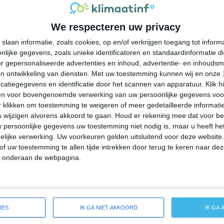
32°
26°
33°
25°
32°
25°
30°
26°
We respecteren uw privacy
32°C
30°C
27°C
27°C
26°C
slaan informatie, zoals cookies, op en/of verkrijgen toegang tot infor
lijke gegevens, zoals unieke identificatoren en standaardinformatie d
15:00
18:00
21:00
00:00
03:00
r gepersonaliseerde advertenties en inhoud, advertentie- en inhoudsm
n ontwikkeling van diensten.
Met uw toestemming kunnen wij en onze 
atiegegevens en identificatie door het scannen van apparatuur. Klik 
en voor bovengenoemde verwerking van uw persoonlijke gegevens voo
15:00
18:00
21:00
00:00
03:00
 klikken om toestemming te weigeren of meer gedetailleerde informatie
wijzigen alvorens akkoord te gaan.
Houd er rekening mee dat voor b
 persoonlijke gegevens uw toestemming niet nodig is, maar u heeft h
OZO 3
OZO 3
OZO 2
ZO 2
ZZO 2
lijke verwerking. Uw voorkeuren gelden uitsluitend voor deze website
of uw toestemming te allen tijde intrekken door terug te keren naar deze
" onderaan de webpagina.
15:00
18:00
21:00
00:00
03:00
de weersverwachting voor Jensen Beach
IES
IK GA NIET AKKOORD
IK GA