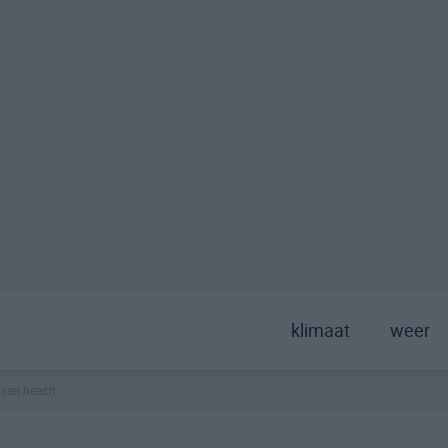
klimaat
weer
nsen beach