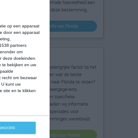
sneeuw en de normale hoeveelheid aan
zonneschijn voor deze bestemming.
klimaatinfo van Florida
matie op een apparaat
ie door een apparaat
eting,
1538 partners
hieronder om
Beste reistijd
r deze doeleinden.
 te bekijken en uw
Het weer is een belangrijke factor bij het
epaalde
reizen. Wil je weten wat de beste
et recht om bezwaar
maanden zijn om naar Florida te reizen?
. U kunt uw
Op basis van klimaatgegevens,
 site en te klikken
weersextremen en specifieke
weerinformatie bieden wij informatie
over de beste reisperiodes voor
duizenden bestemmingen wereldwijd.
 AKKOORD
beste reistijd voor Florida