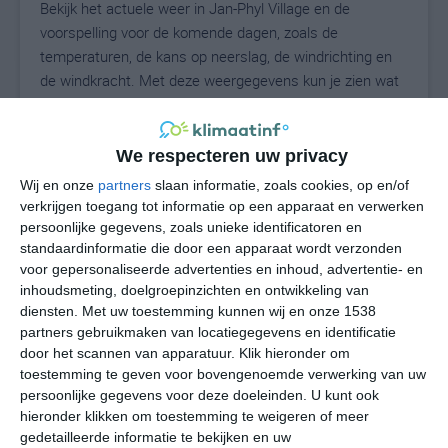
Bekijk het actuele weer in Jan-Phyl Village en de
voorspelling voor de komende dagen, zoals de
temperaturen, de kans op neerslag, de windrichting en
de windkracht. Met deze weergegevens kun je zien wat
voor weer je kunt verwachten in Jan-Phyl Village. Op
basis van de klimaatstatistieken beschrijven we het
weer per maand in Jan-Phyl Village. Dit is geen
We respecteren uw privacy
langetermijnverwachting, maar geeft het gemiddelde
Wij en onze
partners
slaan informatie, zoals cookies, op en/of
weerbeeld voor alle maanden van het jaar. Wil je de
verkrijgen toegang tot informatie op een apparaat en verwerken
uitgebreide weersverwachting voor Jan-Phyl Village
persoonlijke gegevens, zoals unieke identificatoren en
zien? Op de pagina met extra weerinformatie tonen we
standaardinformatie die door een apparaat wordt verzonden
voor gepersonaliseerde advertenties en inhoud, advertentie- en
de kans op sneeuw, de gevoelstemperatuur, de
inhoudsmeting, doelgroepinzichten en ontwikkeling van
zichtbaarheid, de UV-kracht, de luchtdruk en meer goede
diensten.
Met uw toestemming kunnen wij en onze 1538
weerinfo.
partners gebruikmaken van locatiegegevens en identificatie
door het scannen van apparatuur. Klik hieronder om
toestemming te geven voor bovengenoemde verwerking van uw
persoonlijke gegevens voor deze doeleinden. U kunt ook
28
N
°C
hieronder klikken om toestemming te weigeren of meer
L
gedetailleerde informatie te bekijken en uw