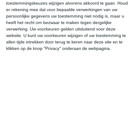
toestemmingskeuzes wijzigen alvorens akkoord te gaan.
Houd
W
er rekening mee dat voor bepaalde verwerkingen van uw
persoonlijke gegevens uw toestemming niet nodig is, maar u
ma
di
wo
do
vr
heeft het recht om bezwaar te maken tegen dergelijke
verwerking. Uw voorkeuren gelden uitsluitend voor deze
website. U kunt uw voorkeuren wijzigen of uw toestemming te
allen tijde intrekken door terug te keren naar deze site en te
34°
23°
34°
23°
34°
24°
33°
23°
33°
24°
klikken op de knop "Privacy" onderaan de webpagina.
26°C
30°C
32°C
33°C
29°C
26
08:00
11:00
14:00
17:00
20:00
23
08:00
11:00
14:00
17:00
20:00
23
OZO 1
ZZO 2
Z 1
ZZW 1
ONO 2
OZ